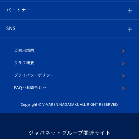
スタジアムグルメ
V-LOVERS（ファンクラブ）
2026-27ユニフォーム
メディア
育成からのお知らせ
パートナー
マスコット紹介
ヴィヴィくんの長崎おもてなしガイド
はじめての観戦ガイド
プレイヤーズスイート
店舗情報
グッズ
アカデミー
チームスケジュール
V-EXPRESS
パートナー企業一覧
SNS
（ユニフォーム入場）
ホームタウン
U-18
クラブハウス（練習場）
パートナー募集
公式Twitter
ご利用規約
アカデミー
U-15
応援メディア
法人限定 VIP BOX
ヴィヴィくんインスタグラム
クラブ概要
スクール
U-12
メディア出演情報
プライバシーポリシー
公式LINE＠
スクール
FAQ〜お問合せ〜
平和祈念活動
Youtube公式チャンネル
ホームタウン活動
Copyright © V-VAREN NAGASAKI. ALL RIGHT RESERVED.
ジャパネットグループ関連サイト