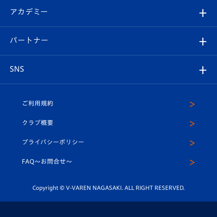
フォトギャラリー
シーズンシート
オンラインショップ
アカデミー
イベント
スタッフプロフィール
スタジアムへのアクセス
スタジアムグルメ
V-LOVERS（ファンクラブ）
2026-27ユニフォーム
メディア
育成からのお知らせ
パートナー
マスコット紹介
ヴィヴィくんの長崎おもてなしガイド
はじめての観戦ガイド
プレイヤーズスイート
店舗情報
グッズ
アカデミー
チームスケジュール
V-EXPRESS
パートナー企業一覧
SNS
（ユニフォーム入場）
ホームタウン
U-18
クラブハウス（練習場）
パートナー募集
公式Twitter
ご利用規約
アカデミー
U-15
応援メディア
法人限定 VIP BOX
ヴィヴィくんインスタグラム
クラブ概要
スクール
U-12
メディア出演情報
プライバシーポリシー
公式LINE＠
スクール
FAQ〜お問合せ〜
平和祈念活動
Youtube公式チャンネル
ホームタウン活動
Copyright © V-VAREN NAGASAKI. ALL RIGHT RESERVED.