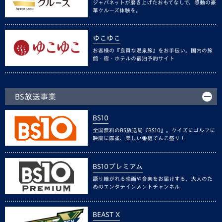
ジャパネットが磨き上げたおもてなしで、感動の豪
華クルーズ体験を。
ゆこゆこ
お客様の『良質な温泉旅』をお手伝い。国内の旅
館・宿・ホテルの宿泊予約サイト
BS放送事業
BS10
全国無料のBS放送局『BS10』。クイズにゴルフに
映画に麻雀、楽しい番組てんこ盛り！
BS10プレミアム
語り継がれる映画や音楽をお届けする、大人のた
めのエンタテインメントチャンネル
BEAST X