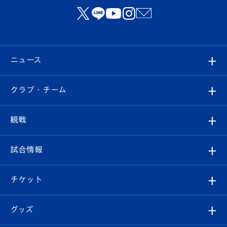
ニュース
すべて
クラブ・チーム
トップチーム
クラブプロフィール
観戦
クラブ
フィロソフィー
観戦ルール
試合情報
試合情報
クラブ概要
観戦ツアー
試合日程/結果
チケット
ファンクラブ
エンブレム紹介
はじめての観戦ガイド
順位表
チケット
グッズ
チケット
選手プロフィール
Revive Team