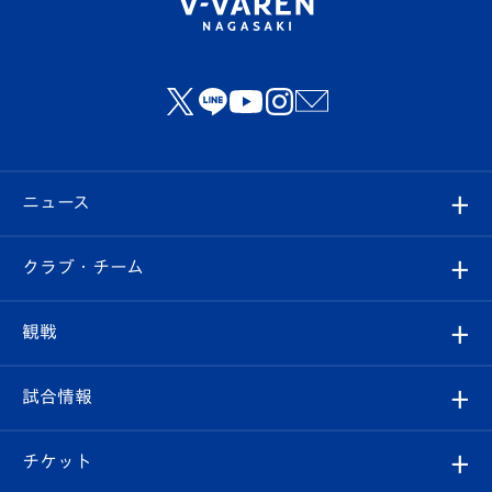
ニュース
すべて
クラブ・チーム
トップチーム
クラブプロフィール
観戦
クラブ
フィロソフィー
観戦ルール
試合情報
試合情報
クラブ概要
観戦ツアー
試合日程/結果
チケット
ファンクラブ
エンブレム紹介