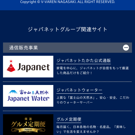
ホームタウン活動
Copyright © V-VAREN NAGASAKI. ALL RIGHT RESERVED.
ジャパネットグループ関連サイト
通信販売事業
ジャパネットたかた公式通販
家電を中心に、ジャパネットが自信をもって厳選
した商品だけをご紹介！
ジャパネットウォーター
上質な「富士山の天然水」。安心・安全、こだわ
りのウォーターサーバー
グルメ定期便
毎月届く、日本各地の名物・名産品。「美味し
い」で生活を変えませんか？