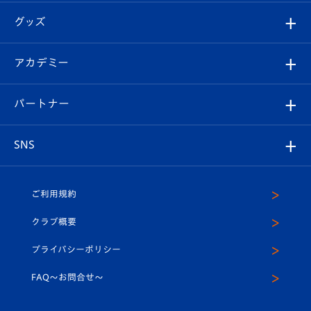
はじめての観戦ガイド
順位表
チケット
グッズ
チケット
選手プロフィール
Revive Team
フォトギャラリー
シーズンシート
オンラインショップ
アカデミー
イベント
スタッフプロフィール
スタジアムへのアクセス
スタジアムグルメ
V-LOVERS（ファンクラブ）
2026-27ユニフォーム
メディア
育成からのお知らせ
パートナー
マスコット紹介
ヴィヴィくんの長崎おもてなしガイド
はじめての観戦ガイド
プレイヤーズスイート
店舗情報
グッズ
アカデミー
チームスケジュール
V-EXPRESS
パートナー企業一覧
SNS
（ユニフォーム入場）
ホームタウン
U-18
クラブハウス（練習場）
パートナー募集
公式Twitter
ご利用規約
アカデミー
U-15
応援メディア
法人限定 VIP BOX
ヴィヴィくんインスタグラム
クラブ概要
スクール
U-12
メディア出演情報
プライバシーポリシー
公式LINE＠
スクール
FAQ〜お問合せ〜
平和祈念活動
Youtube公式チャンネル