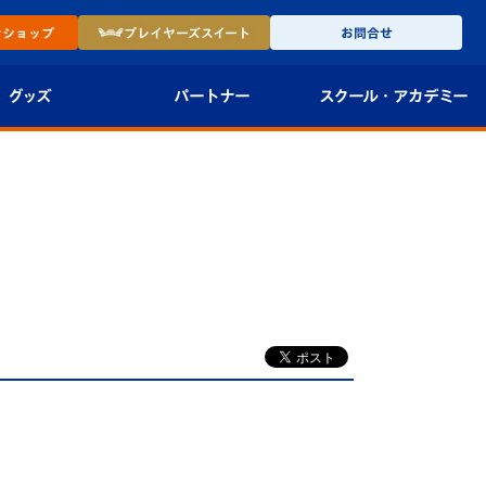
ン
ショップ
プレイヤーズ
スイート
お問合せ
グッズ
パートナー
スクール・
アカデミー
インショップ
パートナー企業一覧
アカデミー
-27ユニフォー
パートナー募集
U-18
法人限定 VIP BOX
U-15
報
U-12
スクール