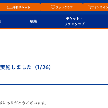
単日チケット
ファンクラブ
オンライ
チケット・
報
観戦
ファンクラブ
観戦ルール
チケット
オンラ
はじめての観戦ガイ
シーズンシート
2026
ド
ム
プレイヤーズスイート
Revive Team
店舗情
施しました（1/26）
関連
V-LOVERS（ファン
スタジアムへのアク
クラブ）
セス
リー
ヴィヴィくんの長崎
ルメ
おもてなしガイド
誠にありがとうございます。