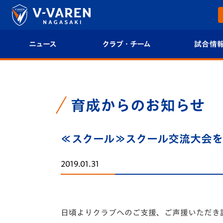
ニュース
クラブ・チーム
試合情
すべて
クラブプロフィール
試合日程/結果
トップチーム
フィロソフィー
試合情報
育成からのお知らせ
クラブ
クラブ概要
順位表
≪スクール≫スクール交流大会を実
試合情報
エンブレム紹介
U-21 Jリーグ
2019.01.31
ファンクラブ
選手プロフィール
フォトギャラ
チケット
スタッフプロフィール
スタジアムグ
日頃よりクラブへのご支援、ご声援いただき