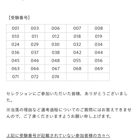
【受験番号】
001
003
006
007
008
010
011
012
018
019
024
029
030
032
034
036
037
038
042
044
045
046
048
055
056
063
066
067
068
069
071
072
074
セレクションにご参加いただいた皆様、ありがとうございまし
た。
※当落の理由など選考過程についてのご質問にはお答えできませ
んので、ご了承くださいますようお願い申し上げます。
上記に受験番号が記載されていない参加者様の方々へ