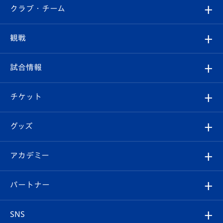
すべて
クラブ・チーム
トップチーム
クラブプロフィール
観戦
クラブ
フィロソフィー
観戦ルール
試合情報
試合情報
クラブ概要
観戦ツアー
試合日程/結果
チケット
ファンクラブ
エンブレム紹介
はじめての観戦ガイド
順位表
チケット
グッズ
チケット
選手プロフィール
Revive Team
フォトギャラリー
シーズンシート
オンラインショップ
アカデミー
イベント
スタッフプロフィール
スタジアムへのアクセス
スタジアムグルメ
V-LOVERS（ファンクラブ）
2026-27ユニフォーム
メディア
育成からのお知らせ
パートナー
マスコット紹介
ヴィヴィくんの長崎おもてなしガイド
はじめての観戦ガイド
プレイヤーズスイート
店舗情報
グッズ
アカデミー
チームスケジュール
V-EXPRESS
パートナー企業一覧
SNS
（ユニフォーム入場）