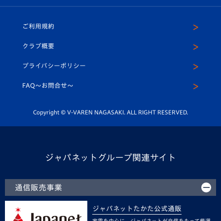
ホームタウン
U-18
クラブハウス（練習場）
パートナー募集
公式Twitter
ご利用規約
アカデミー
U-15
応援メディア
法人限定 VIP BOX
ヴィヴィくんインスタグラム
クラブ概要
スクール
U-12
メディア出演情報
プライバシーポリシー
公式LINE＠
スクール
FAQ〜お問合せ〜
平和祈念活動
Youtube公式チャンネル
ホームタウン活動
Copyright © V-VAREN NAGASAKI. ALL RIGHT RESERVED.
ジャパネットグループ関連サイト
通信販売事業
ジャパネットたかた公式通販
家電を中心に、ジャパネットが自信をもって厳選