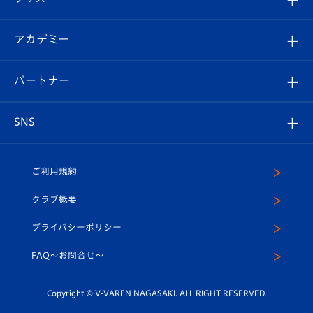
チケット
選手プロフィール
Revive Team
フォトギャラリー
シーズンシート
オンラインショップ
アカデミー
イベント
スタッフプロフィール
スタジアムへのアクセス
スタジアムグルメ
V-LOVERS（ファンクラブ）
2026-27ユニフォーム
メディア
育成からのお知らせ
パートナー
マスコット紹介
ヴィヴィくんの長崎おもてなしガイド
はじめての観戦ガイド
プレイヤーズスイート
店舗情報
グッズ
アカデミー
チームスケジュール
V-EXPRESS
パートナー企業一覧
SNS
（ユニフォーム入場）
ホームタウン
U-18
クラブハウス（練習場）
パートナー募集
公式Twitter
ご利用規約
アカデミー
U-15
応援メディア
法人限定 VIP BOX
ヴィヴィくんインスタグラム
クラブ概要
スクール
U-12
メディア出演情報
プライバシーポリシー
公式LINE＠
スクール
FAQ〜お問合せ〜
平和祈念活動
Youtube公式チャンネル
ホームタウン活動
Copyright © V-VAREN NAGASAKI. ALL RIGHT RESERVED.