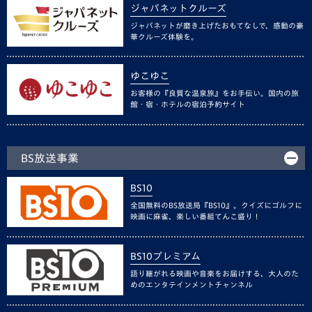
ジャパネットクルーズ
ジャパネットが磨き上げたおもてなしで、感動の豪
華クルーズ体験を。
ゆこゆこ
お客様の『良質な温泉旅』をお手伝い。国内の旅
館・宿・ホテルの宿泊予約サイト
BS放送事業
BS10
全国無料のBS放送局『BS10』。クイズにゴルフに
映画に麻雀、楽しい番組てんこ盛り！
BS10プレミアム
語り継がれる映画や音楽をお届けする、大人のた
めのエンタテインメントチャンネル