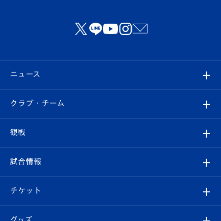
ニュース
すべて
クラブ・チーム
トップチーム
クラブプロフィール
観戦
クラブ
フィロソフィー
観戦ルール
試合情報
試合情報
クラブ概要
観戦ツアー
試合日程/結果
チケット
ファンクラブ
エンブレム紹介
はじめての観戦ガイド
順位表
チケット
グッズ