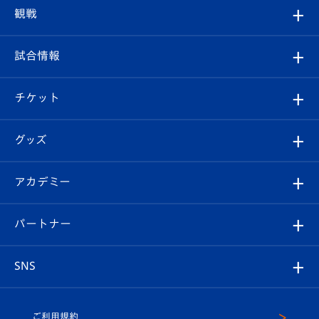
トップチーム
クラブプロフィール
観戦
クラブ
フィロソフィー
観戦ルール
試合情報
試合情報
クラブ概要
観戦ツアー
試合日程/結果
チケット
ファンクラブ
エンブレム紹介
はじめての観戦ガイド
順位表
チケット
グッズ
チケット
選手プロフィール
Revive Team
フォトギャラリー
シーズンシート
オンラインショップ
アカデミー
イベント
スタッフプロフィール
スタジアムへのアクセス
スタジアムグルメ
V-LOVERS（ファンクラブ）
2026-27ユニフォーム
メディア
育成からのお知らせ
パートナー
マスコット紹介
ヴィヴィくんの長崎おもてなしガイド
はじめての観戦ガイド
プレイヤーズスイート
店舗情報
グッズ
アカデミー
チームスケジュール
V-EXPRESS
パートナー企業一覧
SNS
（ユニフォーム入場）
ホームタウン
U-18
クラブハウス（練習場）
パートナー募集
公式Twitter
ご利用規約