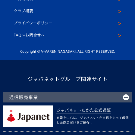
アカデミー
U-15
応援メディア
法人限定 VIP BOX
ヴィヴィくんインスタグラム
クラブ概要
スクール
U-12
メディア出演情報
プライバシーポリシー
公式LINE＠
スクール
FAQ〜お問合せ〜
平和祈念活動
Youtube公式チャンネル
ホームタウン活動
Copyright © V-VAREN NAGASAKI. ALL RIGHT RESERVED.
ジャパネットグループ関連サイト
通信販売事業
ジャパネットたかた公式通販
家電を中心に、ジャパネットが自信をもって厳選
した商品だけをご紹介！