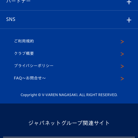
パートナー
マスコット紹介
ヴィヴィくんの長崎おもてなしガイド
はじめての観戦ガイド
プレイヤーズスイート
店舗情報
グッズ
アカデミー
チームスケジュール
V-EXPRESS
パートナー企業一覧
SNS
（ユニフォーム入場）
ホームタウン
U-18
クラブハウス（練習場）
パートナー募集
公式Twitter
ご利用規約
アカデミー
U-15
応援メディア
法人限定 VIP BOX
ヴィヴィくんインスタグラム
クラブ概要
スクール
U-12
メディア出演情報
プライバシーポリシー
公式LINE＠
スクール
FAQ〜お問合せ〜
平和祈念活動
Youtube公式チャンネル
ホームタウン活動
Copyright © V-VAREN NAGASAKI. ALL RIGHT RESERVED.
ジャパネットグループ関連サイト