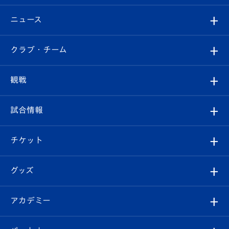
ニュース
すべて
クラブ・チーム
トップチーム
クラブプロフィール
観戦
クラブ
フィロソフィー
観戦ルール
試合情報
試合情報
クラブ概要
観戦ツアー
試合日程/結果
チケット
ファンクラブ
エンブレム紹介
はじめての観戦ガイド
順位表
チケット
グッズ
チケット
選手プロフィール
Revive Team
フォトギャラリー
シーズンシート
オンラインショップ
アカデミー
イベント
スタッフプロフィール
スタジアムへのアクセス
スタジアムグルメ
V-LOVERS（ファンクラブ）
2026-27ユニフォーム
メディア
育成からのお知らせ