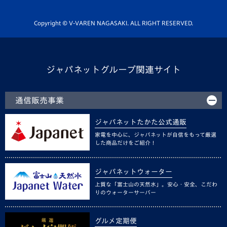
Youtube公式チャンネル
ホームタウン活動
Copyright © V-VAREN NAGASAKI. ALL RIGHT RESERVED.
ジャパネットグループ関連サイト
通信販売事業
ジャパネットたかた公式通販
家電を中心に、ジャパネットが自信をもって厳選
した商品だけをご紹介！
ジャパネットウォーター
上質な「富士山の天然水」。安心・安全、こだわ
りのウォーターサーバー
グルメ定期便