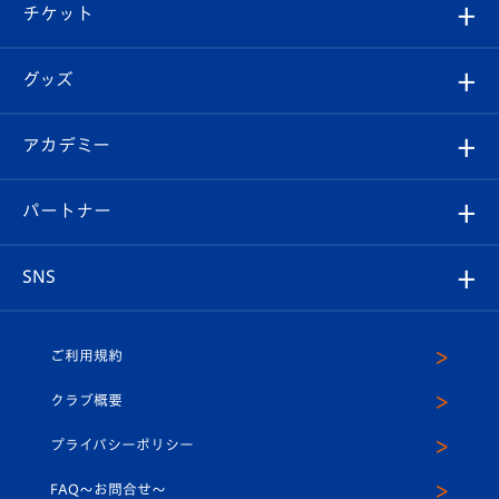
試合日程/結果
チケット
ファンクラブ
エンブレム紹介
はじめての観戦ガイド
順位表
チケット
グッズ
チケット
選手プロフィール
Revive Team
フォトギャラリー
シーズンシート
オンラインショップ
アカデミー
イベント
スタッフプロフィール
スタジアムへのアクセス
スタジアムグルメ
V-LOVERS（ファンクラブ）
2026-27ユニフォーム
メディア
育成からのお知らせ
パートナー
マスコット紹介
ヴィヴィくんの長崎おもてなしガイド
はじめての観戦ガイド
プレイヤーズスイート
店舗情報
グッズ
アカデミー
チームスケジュール
V-EXPRESS
パートナー企業一覧
SNS
（ユニフォーム入場）
ホームタウン
U-18
クラブハウス（練習場）
パートナー募集
公式Twitter
ご利用規約
アカデミー
U-15
応援メディア
法人限定 VIP BOX
ヴィヴィくんインスタグラム
クラブ概要
スクール
U-12
メディア出演情報
プライバシーポリシー
公式LINE＠
スクール
FAQ〜お問合せ〜
平和祈念活動