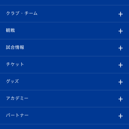
すべて
クラブ・チーム
トップチーム
クラブプロフィール
観戦
クラブ
フィロソフィー
観戦ルール
試合情報
試合情報
クラブ概要
観戦ツアー
試合日程/結果
チケット
ファンクラブ
エンブレム紹介
はじめての観戦ガイド
順位表
チケット
グッズ
チケット
選手プロフィール
Revive Team
フォトギャラリー
シーズンシート
オンラインショップ
アカデミー
イベント
スタッフプロフィール
スタジアムへのアクセス
スタジアムグルメ
V-LOVERS（ファンクラブ）
2026-27ユニフォーム
メディア
育成からのお知らせ
パートナー
マスコット紹介
ヴィヴィくんの長崎おもてなしガイド
はじめての観戦ガイド
プレイヤーズスイート
店舗情報
グッズ
アカデミー