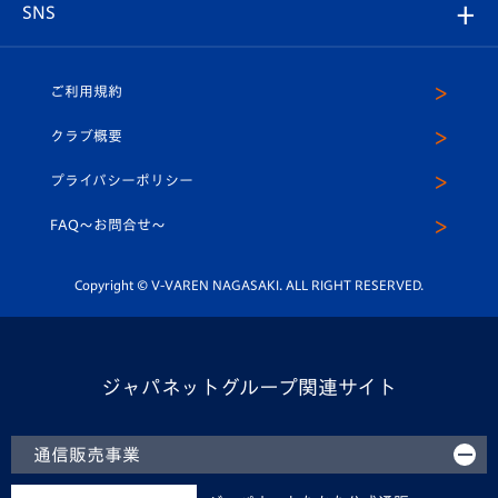
チームスケジュール
V-EXPRESS
パートナー企業一覧
SNS
（ユニフォーム入場）
ホームタウン
U-18
クラブハウス（練習場）
パートナー募集
公式Twitter
ご利用規約
アカデミー
U-15
応援メディア
法人限定 VIP BOX
ヴィヴィくんインスタグラム
クラブ概要
スクール
U-12
メディア出演情報
プライバシーポリシー
公式LINE＠
スクール
FAQ〜お問合せ〜
平和祈念活動
Youtube公式チャンネル
ホームタウン活動
Copyright © V-VAREN NAGASAKI. ALL RIGHT RESERVED.
ジャパネットグループ関連サイト
通信販売事業