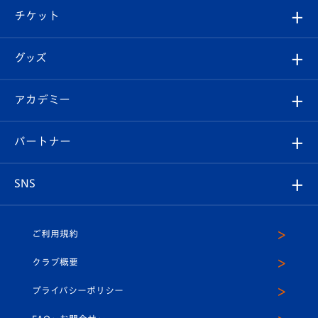
観戦ツアー
試合日程/結果
チケット
ファンクラブ
エンブレム紹介
はじめての観戦ガイド
順位表
チケット
グッズ
チケット
選手プロフィール
Revive Team
フォトギャラリー
シーズンシート
オンラインショップ
アカデミー
イベント
スタッフプロフィール
スタジアムへのアクセス
スタジアムグルメ
V-LOVERS（ファンクラブ）
2026-27ユニフォーム
メディア
育成からのお知らせ
パートナー
マスコット紹介
ヴィヴィくんの長崎おもてなしガイド
はじめての観戦ガイド
プレイヤーズスイート
店舗情報
グッズ
アカデミー
チームスケジュール
V-EXPRESS
パートナー企業一覧
SNS
（ユニフォーム入場）
ホームタウン
U-18
クラブハウス（練習場）
パートナー募集
公式Twitter
ご利用規約
アカデミー
U-15
応援メディア
法人限定 VIP BOX
ヴィヴィくんインスタグラム
クラブ概要
スクール
U-12
メディア出演情報
プライバシーポリシー
公式LINE＠
スクール