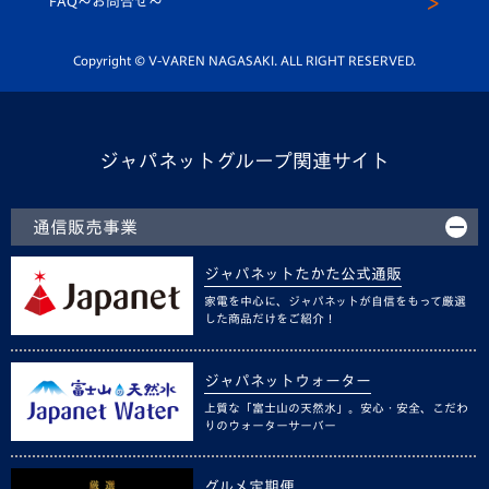
FAQ〜お問合せ〜
平和祈念活動
Youtube公式チャンネル
ホームタウン活動
Copyright © V-VAREN NAGASAKI. ALL RIGHT RESERVED.
ジャパネットグループ関連サイト
通信販売事業
ジャパネットたかた公式通販
家電を中心に、ジャパネットが自信をもって厳選
した商品だけをご紹介！
ジャパネットウォーター
上質な「富士山の天然水」。安心・安全、こだわ
りのウォーターサーバー
グルメ定期便