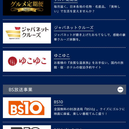
毎月届く、日本各地の名物・名産品。「美味し
い」で生活を変えませんか？
ジャパネットクルーズ
ジャパネットが磨き上げたおもてなしで、感動の豪
華クルーズ体験を。
ゆこゆこ
お客様の『良質な温泉旅』をお手伝い。国内の旅
館・宿・ホテルの宿泊予約サイト
BS放送事業
BS10
全国無料のBS放送局『BS10』。クイズにゴルフに
映画に麻雀、楽しい番組てんこ盛り！