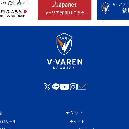
戦
チケット
観戦ルール
チケット