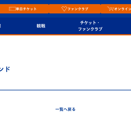
単日チケット
ファンクラブ
オンライ
チケット・
報
観戦
ファンクラブ
観戦ルール
チケット
オンラ
はじめての観戦ガイ
シーズンシート
2026
ド
ム
ウンド
プレイヤーズスイート
Revive Team
店舗情
関連
V-LOVERS（ファン
スタジアムへのアク
クラブ）
セス
リー
一覧へ戻る
ヴィヴィくんの長崎
ルメ
おもてなしガイド