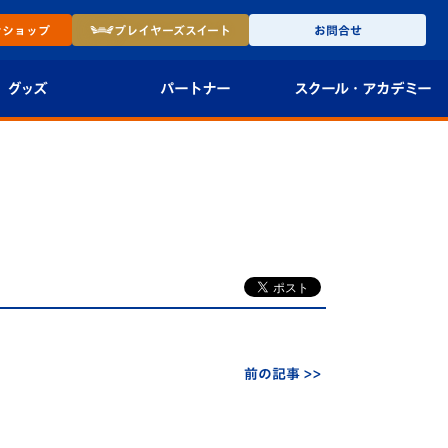
ン
ショップ
プレイヤーズ
スイート
お問合せ
グッズ
パートナー
スクール・
アカデミー
インショップ
パートナー企業一覧
アカデミー
-27ユニフォー
パートナー募集
U-18
法人限定 VIP BOX
U-15
報
U-12
スクール
前の記事 >>