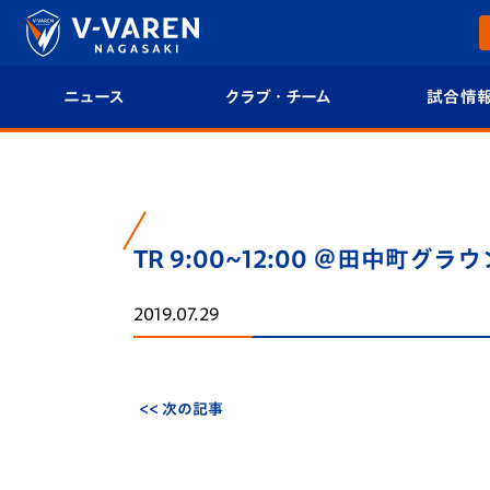
ニュース
クラブ・チーム
試合情
すべて
クラブプロフィール
試合日程/結果
トップチーム
フィロソフィー
試合情報
TR 9:00~12:00 ＠田中町グラ
クラブ
クラブ概要
順位表
2019.07.29
試合情報
エンブレム紹介
U-21 Jリーグ
ファンクラブ
選手プロフィール
フォトギャラ
<< 次の記事
チケット
スタッフプロフィール
スタジアムグ