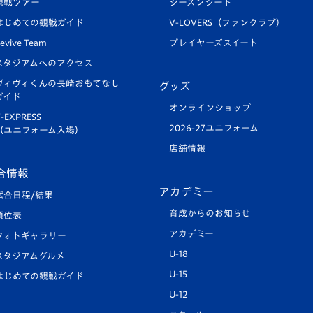
観戦ツアー
シーズンシート
はじめての観戦ガイド
V-LOVERS（ファンクラブ）
evive Team
プレイヤーズスイート
スタジアムへのアクセス
ヴィヴィくんの長崎おもてなし
グッズ
ガイド
オンラインショップ
-EXPRESS
2026-27ユニフォーム
（ユニフォーム入場）
店舗情報
合情報
アカデミー
試合日程/結果
育成からのお知らせ
順位表
アカデミー
フォトギャラリー
U-18
スタジアムグルメ
U-15
はじめての観戦ガイド
U-12