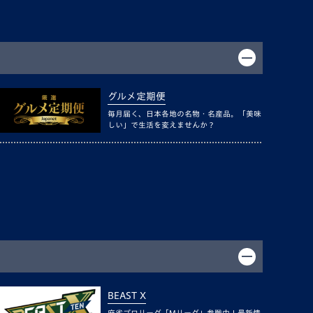
グルメ定期便
毎月届く、日本各地の名物・名産品。「美味
しい」で生活を変えませんか？
BEAST X
麻雀プロリーグ「Mリーグ」参戦中！最新情