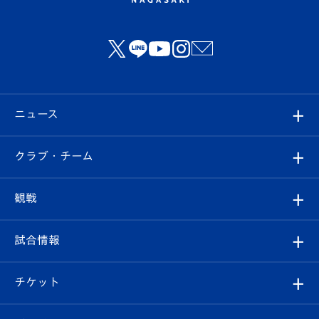
ニュース
すべて
クラブ・チーム
トップチーム
クラブプロフィール
観戦
クラブ
フィロソフィー
観戦ルール
試合情報
試合情報
クラブ概要
観戦ツアー
試合日程/結果
チケット
ファンクラブ
エンブレム紹介
はじめての観戦ガイド
順位表