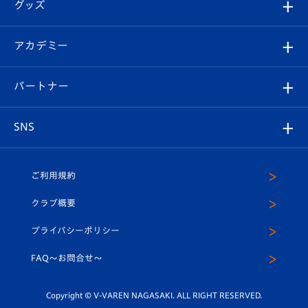
チケット
グッズ
チケット
選手プロフィール
Revive Team
フォトギャラリー
シーズンシート
オンラインショップ
アカデミー
イベント
スタッフプロフィール
スタジアムへのアクセス
スタジアムグルメ
V-LOVERS（ファンクラブ）
2026-27ユニフォーム
メディア
育成からのお知らせ
パートナー
マスコット紹介
ヴィヴィくんの長崎おもてなしガイド
はじめての観戦ガイド
プレイヤーズスイート
店舗情報
グッズ
アカデミー
チームスケジュール
V-EXPRESS
パートナー企業一覧
SNS
（ユニフォーム入場）
ホームタウン
U-18
クラブハウス（練習場）
パートナー募集
公式Twitter
ご利用規約
アカデミー
U-15
応援メディア
法人限定 VIP BOX
ヴィヴィくんインスタグラム
クラブ概要
スクール
U-12
メディア出演情報
プライバシーポリシー
公式LINE＠
スクール
FAQ〜お問合せ〜
平和祈念活動
Youtube公式チャンネル
ホームタウン活動
Copyright © V-VAREN NAGASAKI. ALL RIGHT RESERVED.