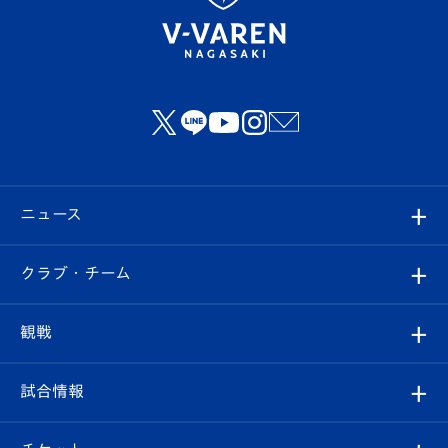
ニュース
すべて
クラブ・チーム
トップチーム
クラブプロフィール
観戦
クラブ
フィロソフィー
観戦ルール
試合情報
試合情報
クラブ概要
観戦ツアー
試合日程/結果