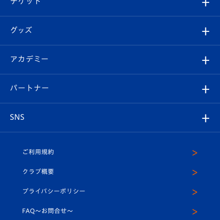
チケット
ファンクラブ
エンブレム紹介
はじめての観戦ガイド
順位表
チケット
グッズ
チケット
選手プロフィール
Revive Team
フォトギャラリー
シーズンシート
オンラインショップ
アカデミー
イベント
スタッフプロフィール
スタジアムへのアクセス
スタジアムグルメ
V-LOVERS（ファンクラブ）
2026-27ユニフォーム
メディア
育成からのお知らせ
パートナー
マスコット紹介
ヴィヴィくんの長崎おもてなしガイド
はじめての観戦ガイド
プレイヤーズスイート
店舗情報
グッズ
アカデミー
チームスケジュール
V-EXPRESS
パートナー企業一覧
SNS
（ユニフォーム入場）
ホームタウン
U-18
クラブハウス（練習場）
パートナー募集
公式Twitter
ご利用規約
アカデミー
U-15
応援メディア
法人限定 VIP BOX
ヴィヴィくんインスタグラム
クラブ概要
スクール
U-12
メディア出演情報
プライバシーポリシー
公式LINE＠
スクール
FAQ〜お問合せ〜
平和祈念活動
Youtube公式チャンネル