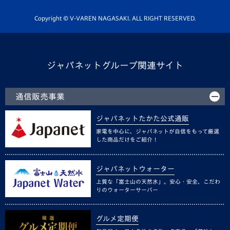
ホームタウン活動
Copyright © V-VAREN NAGASAKI. ALL RIGHT RESERVED.
ジャパネットグループ関連サイト
通信販売事業
ジャパネットたかた公式通販
家電を中心に、ジャパネットが自信をもって厳選
した商品だけをご紹介！
ジャパネットウォーター
上質な「富士山の天然水」。安心・安全、こだわ
りのウォーターサーバー
グルメ定期便