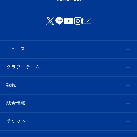
ニュース
すべて
クラブ・チーム
トップチーム
クラブプロフィール
観戦
クラブ
フィロソフィー
観戦ルール
試合情報
試合情報
クラブ概要
観戦ツアー
試合日程/結果
チケット
ファンクラブ
エンブレム紹介
はじめての観戦ガイド
順位表