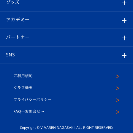
チケット
グッズ
チケット
選手プロフィール
Revive Team
フォトギャラリー
シーズンシート
オンラインショップ
アカデミー
イベント
スタッフプロフィール
スタジアムへのアクセス
スタジアムグルメ
V-LOVERS（ファンクラブ）
2026-27ユニフォーム
メディア
育成からのお知らせ
パートナー
マスコット紹介
ヴィヴィくんの長崎おもてなしガイド
はじめての観戦ガイド
プレイヤーズスイート
店舗情報
グッズ
アカデミー
チームスケジュール
V-EXPRESS
パートナー企業一覧
SNS
（ユニフォーム入場）
ホームタウン
U-18
クラブハウス（練習場）
パートナー募集
公式Twitter
ご利用規約
アカデミー
U-15
応援メディア
法人限定 VIP BOX
ヴィヴィくんインスタグラム
クラブ概要
スクール
U-12
メディア出演情報
プライバシーポリシー
公式LINE＠
スクール
FAQ〜お問合せ〜
平和祈念活動
Youtube公式チャンネル
ホームタウン活動
Copyright © V-VAREN NAGASAKI. ALL RIGHT RESERVED.