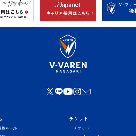
戦
チケット
観戦ルール
チケット