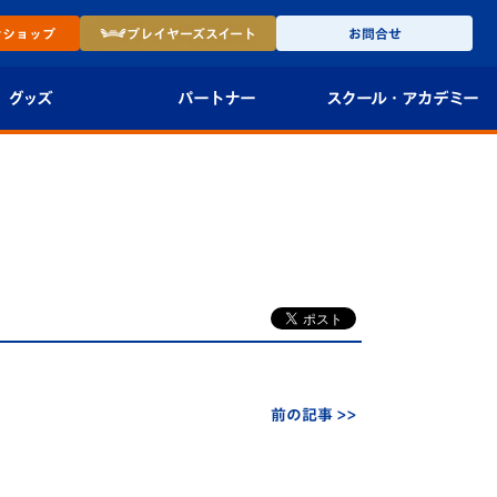
ン
ショップ
プレイヤーズ
スイート
お問合せ
グッズ
パートナー
スクール・
アカデミー
インショップ
パートナー企業一覧
アカデミー
-27ユニフォー
パートナー募集
U-18
法人限定 VIP BOX
U-15
報
U-12
スクール
前の記事 >>