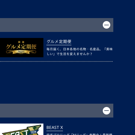
グルメ定期便
毎月届く、日本各地の名物・名産品。「美味
しい」で生活を変えませんか？
BEAST X
麻雀プロリーグ「Mリーグ」参戦中！最新情