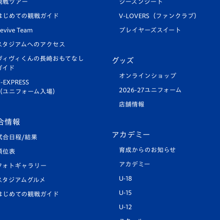
観戦ツアー
シーズンシート
はじめての観戦ガイド
V-LOVERS（ファンクラブ）
evive Team
プレイヤーズスイート
スタジアムへのアクセス
ヴィヴィくんの長崎おもてなし
グッズ
ガイド
オンラインショップ
-EXPRESS
2026-27ユニフォーム
（ユニフォーム入場）
店舗情報
合情報
アカデミー
試合日程/結果
育成からのお知らせ
順位表
アカデミー
フォトギャラリー
U-18
スタジアムグルメ
U-15
はじめての観戦ガイド
U-12