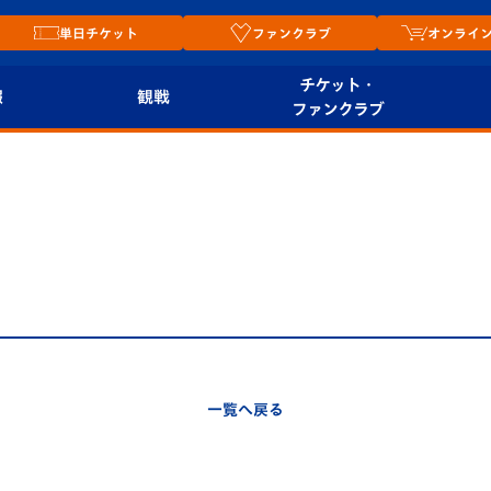
単日チケット
ファンクラブ
オンライ
チケット・
報
観戦
ファンクラブ
観戦ルール
チケット
オンラ
はじめての観戦ガイ
シーズンシート
2026
ド
ム
プレイヤーズスイート
Revive Team
店舗情
関連
V-LOVERS（ファン
スタジアムへのアク
クラブ）
セス
リー
一覧へ戻る
ヴィヴィくんの長崎
ルメ
おもてなしガイド