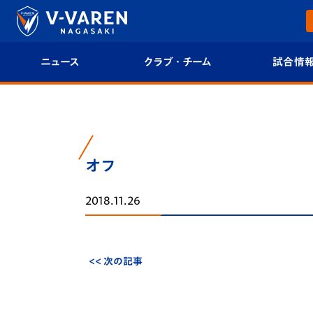
ニュース
クラブ・チーム
試合情
すべて
クラブプロフィール
試合日程/結果
トップチーム
フィロソフィー
試合情報
オフ
クラブ
クラブ概要
順位表
2018.11.26
試合情報
エンブレム紹介
U-21 Jリーグ
ファンクラブ
選手プロフィール
フォトギャラ
<< 次の記事
チケット
スタッフプロフィール
スタジアムグ