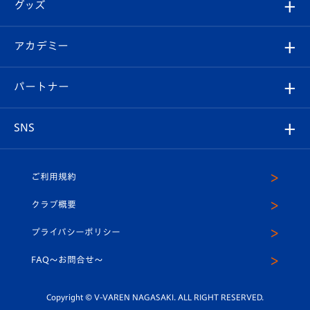
チケット
グッズ
チケット
選手プロフィール
Revive Team
フォトギャラリー
シーズンシート
オンラインショップ
アカデミー
イベント
スタッフプロフィール
スタジアムへのアクセス
スタジアムグルメ
V-LOVERS（ファンクラブ）
2026-27ユニフォーム
メディア
育成からのお知らせ
パートナー
マスコット紹介
ヴィヴィくんの長崎おもてなしガイド
はじめての観戦ガイド
プレイヤーズスイート
店舗情報
グッズ
アカデミー
チームスケジュール
V-EXPRESS
パートナー企業一覧
SNS
（ユニフォーム入場）
ホームタウン
U-18
クラブハウス（練習場）
パートナー募集
公式Twitter
ご利用規約
アカデミー
U-15
応援メディア
法人限定 VIP BOX
ヴィヴィくんインスタグラム
クラブ概要
スクール
U-12
メディア出演情報
プライバシーポリシー
公式LINE＠
スクール
FAQ〜お問合せ〜
平和祈念活動
Youtube公式チャンネル
ホームタウン活動
Copyright © V-VAREN NAGASAKI. ALL RIGHT RESERVED.