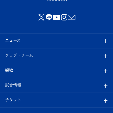
ニュース
すべて
クラブ・チーム
トップチーム
クラブプロフィール
観戦
クラブ
フィロソフィー
観戦ルール
試合情報
試合情報
クラブ概要
観戦ツアー
試合日程/結果
チケット
ファンクラブ
エンブレム紹介
はじめての観戦ガイド
順位表