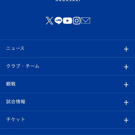
ニュース
すべて
クラブ・チーム
トップチーム
クラブプロフィール
観戦
クラブ
フィロソフィー
観戦ルール
試合情報
試合情報
クラブ概要
観戦ツアー
試合日程/結果
チケット
ファンクラブ
エンブレム紹介
はじめての観戦ガイド
順位表