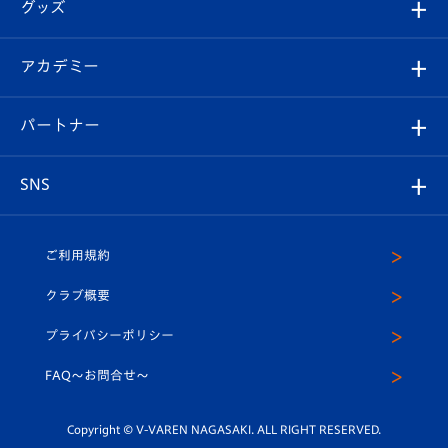
チケット
グッズ
チケット
選手プロフィール
Revive Team
フォトギャラリー
シーズンシート
オンラインショップ
アカデミー
イベント
スタッフプロフィール
スタジアムへのアクセス
スタジアムグルメ
V-LOVERS（ファンクラブ）
2026-27ユニフォーム
メディア
育成からのお知らせ
パートナー
マスコット紹介
ヴィヴィくんの長崎おもてなしガイド
はじめての観戦ガイド
プレイヤーズスイート
店舗情報
グッズ
アカデミー
チームスケジュール
V-EXPRESS
パートナー企業一覧
SNS
（ユニフォーム入場）
ホームタウン
U-18
クラブハウス（練習場）
パートナー募集
公式Twitter
ご利用規約
アカデミー
U-15
応援メディア
法人限定 VIP BOX
ヴィヴィくんインスタグラム
クラブ概要
スクール
U-12
メディア出演情報
プライバシーポリシー
公式LINE＠
スクール
FAQ〜お問合せ〜
平和祈念活動
Youtube公式チャンネル
ホームタウン活動
Copyright © V-VAREN NAGASAKI. ALL RIGHT RESERVED.