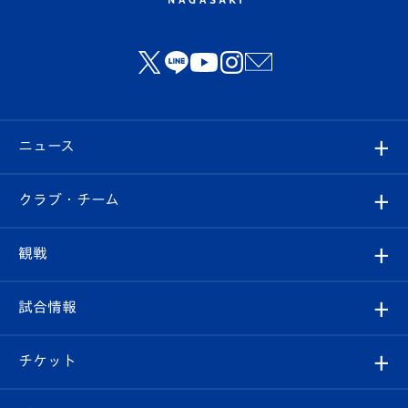
ニュース
すべて
クラブ・チーム
トップチーム
クラブプロフィール
観戦
クラブ
フィロソフィー
観戦ルール
試合情報
試合情報
クラブ概要
観戦ツアー
試合日程/結果
チケット
ファンクラブ
エンブレム紹介
はじめての観戦ガイド
順位表