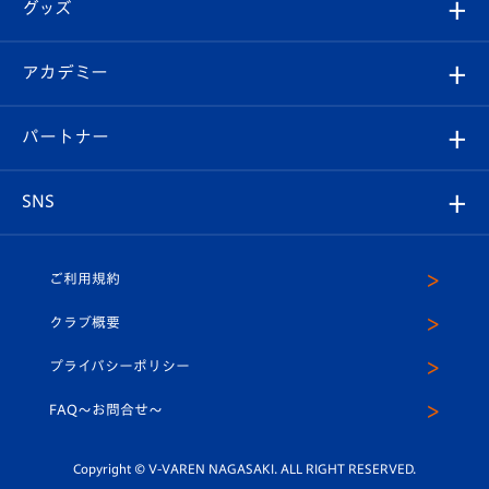
チケット
グッズ
チケット
選手プロフィール
Revive Team
フォトギャラリー
シーズンシート
オンラインショップ
アカデミー
イベント
スタッフプロフィール
スタジアムへのアクセス
スタジアムグルメ
V-LOVERS（ファンクラブ）
2026-27ユニフォーム
メディア
育成からのお知らせ
パートナー
マスコット紹介
ヴィヴィくんの長崎おもてなしガイド
はじめての観戦ガイド
プレイヤーズスイート
店舗情報
グッズ
アカデミー
チームスケジュール
V-EXPRESS
パートナー企業一覧
SNS
（ユニフォーム入場）
ホームタウン
U-18
クラブハウス（練習場）
パートナー募集
公式Twitter
ご利用規約
アカデミー
U-15
応援メディア
法人限定 VIP BOX
ヴィヴィくんインスタグラム
クラブ概要
スクール
U-12
メディア出演情報
プライバシーポリシー
公式LINE＠
スクール
FAQ〜お問合せ〜
平和祈念活動
Youtube公式チャンネル
ホームタウン活動
Copyright © V-VAREN NAGASAKI. ALL RIGHT RESERVED.