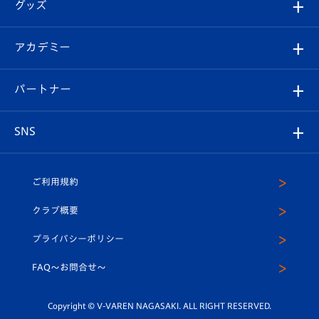
チケット
グッズ
チケット
選手プロフィール
Revive Team
フォトギャラリー
シーズンシート
オンラインショップ
アカデミー
イベント
スタッフプロフィール
スタジアムへのアクセス
スタジアムグルメ
V-LOVERS（ファンクラブ）
2026-27ユニフォーム
メディア
育成からのお知らせ
パートナー
マスコット紹介
ヴィヴィくんの長崎おもてなしガイド
はじめての観戦ガイド
プレイヤーズスイート
店舗情報
グッズ
アカデミー
チームスケジュール
V-EXPRESS
パートナー企業一覧
SNS
（ユニフォーム入場）
ホームタウン
U-18
クラブハウス（練習場）
パートナー募集
公式Twitter
ご利用規約
アカデミー
U-15
応援メディア
法人限定 VIP BOX
ヴィヴィくんインスタグラム
クラブ概要
スクール
U-12
メディア出演情報
プライバシーポリシー
公式LINE＠
スクール
FAQ〜お問合せ〜
平和祈念活動
Youtube公式チャンネル
ホームタウン活動
Copyright © V-VAREN NAGASAKI. ALL RIGHT RESERVED.