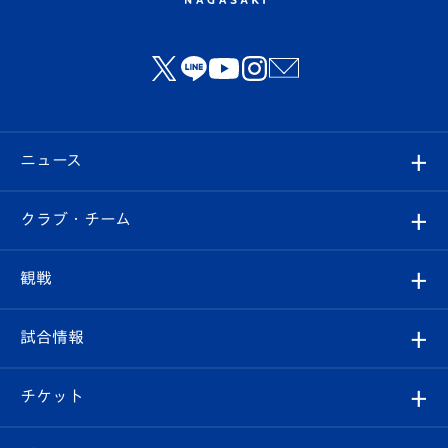
ニュース
すべて
クラブ・チーム
トップチーム
クラブプロフィール
観戦
クラブ
フィロソフィー
観戦ルール
試合情報
試合情報
クラブ概要
観戦ツアー
試合日程/結果
チケット
ファンクラブ
エンブレム紹介
はじめての観戦ガイド
順位表