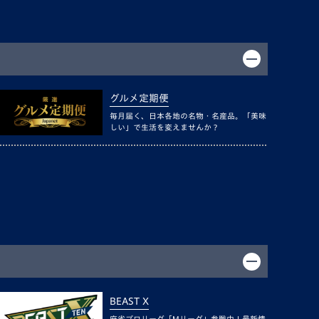
グルメ定期便
毎月届く、日本各地の名物・名産品。「美味
しい」で生活を変えませんか？
BEAST X
麻雀プロリーグ「Mリーグ」参戦中！最新情