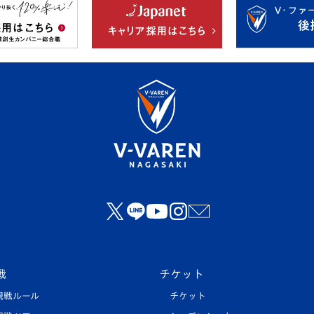
戦
チケット
観戦ルール
チケット