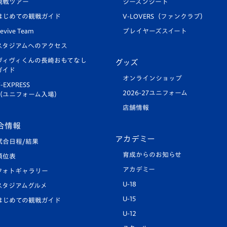
観戦ツアー
シーズンシート
はじめての観戦ガイド
V-LOVERS（ファンクラブ）
evive Team
プレイヤーズスイート
スタジアムへのアクセス
ヴィヴィくんの長崎おもてなし
グッズ
ガイド
オンラインショップ
-EXPRESS
2026-27ユニフォーム
（ユニフォーム入場）
店舗情報
合情報
アカデミー
試合日程/結果
育成からのお知らせ
順位表
アカデミー
フォトギャラリー
U-18
スタジアムグルメ
U-15
はじめての観戦ガイド
U-12