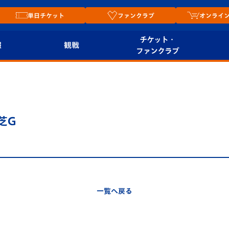
単日チケット
ファンクラブ
オンライ
チケット・
報
観戦
ファンクラブ
観戦ルール
チケット
オンラ
はじめての観戦ガイ
シーズンシート
2026
ド
ム
芝G
プレイヤーズスイート
Revive Team
店舗情
関連
V-LOVERS（ファン
スタジアムへのアク
クラブ）
セス
リー
一覧へ戻る
ヴィヴィくんの長崎
ルメ
おもてなしガイド