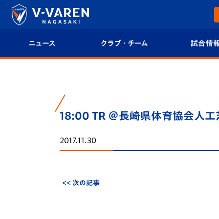
ニュース
クラブ・チーム
試合情
すべて
クラブプロフィール
試合日程/結果
トップチーム
フィロソフィー
試合情報
18:00 TR ＠長崎県体育協会人工
クラブ
クラブ概要
順位表
2017.11.30
試合情報
エンブレム紹介
U-21 Jリーグ
ファンクラブ
選手プロフィール
フォトギャラ
<< 次の記事
チケット
スタッフプロフィール
スタジアムグ