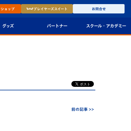
ン
ショップ
プレイヤーズ
スイート
お問合せ
グッズ
パートナー
スクール・
アカデミー
インショップ
パートナー企業一覧
アカデミー
-27ユニフォー
パートナー募集
U-18
法人限定 VIP BOX
U-15
報
U-12
スクール
前の記事 >>