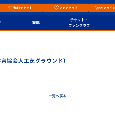
単日チケット
ファンクラブ
オンライ
チケット・
報
観戦
ファンクラブ
観戦ルール
チケット
オンラ
はじめての観戦ガイ
シーズンシート
2026
ド
ム
育協会人工芝グラウンド）
プレイヤーズスイート
Revive Team
店舗情
関連
V-LOVERS（ファン
スタジアムへのアク
クラブ）
セス
リー
一覧へ戻る
ヴィヴィくんの長崎
ルメ
おもてなしガイド