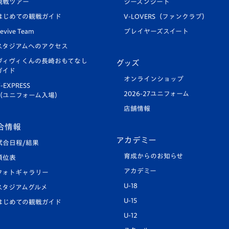
観戦ツアー
シーズンシート
はじめての観戦ガイド
V-LOVERS（ファンクラブ）
evive Team
プレイヤーズスイート
スタジアムへのアクセス
ヴィヴィくんの長崎おもてなし
グッズ
ガイド
オンラインショップ
-EXPRESS
2026-27ユニフォーム
（ユニフォーム入場）
店舗情報
合情報
アカデミー
試合日程/結果
育成からのお知らせ
順位表
アカデミー
フォトギャラリー
U-18
スタジアムグルメ
U-15
はじめての観戦ガイド
U-12