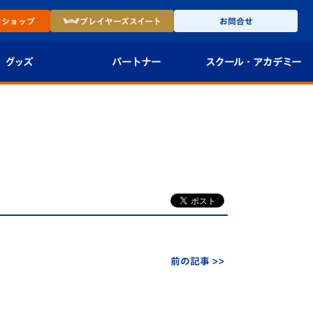
ン
ショップ
プレイヤーズ
スイート
お問合せ
グッズ
パートナー
スクール・
アカデミー
インショップ
パートナー企業一覧
アカデミー
-27ユニフォー
パートナー募集
U-18
法人限定 VIP BOX
U-15
報
U-12
スクール
前の記事 >>