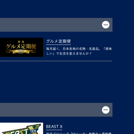
グルメ定期便
毎月届く、日本各地の名物・名産品。「美味
しい」で生活を変えませんか？
BEAST X
麻雀プロリーグ「Mリーグ」参戦中！最新情