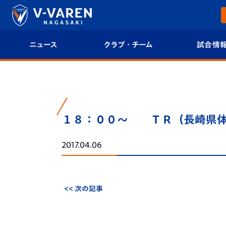
ニュース
クラブ・チーム
試合情
すべて
クラブプロフィール
試合日程/結果
トップチーム
フィロソフィー
試合情報
１８：００～ ＴＲ（長崎県体
クラブ
クラブ概要
順位表
2017.04.06
試合情報
エンブレム紹介
U-21 Jリーグ
ファンクラブ
選手プロフィール
フォトギャラ
<< 次の記事
チケット
スタッフプロフィール
スタジアムグ