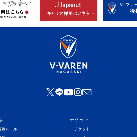
戦
チケット
観戦ルール
チケット