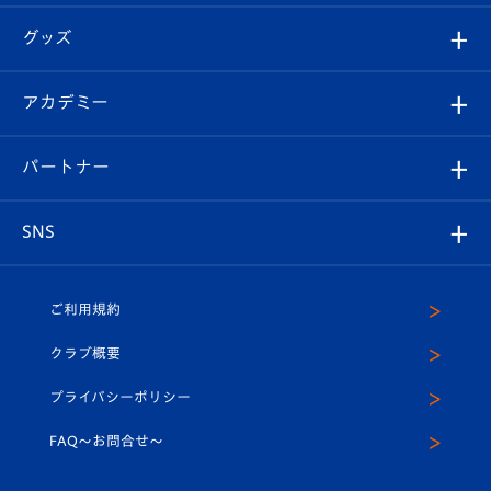
エンブレム紹介
はじめての観戦ガイド
順位表
チケット
グッズ
チケット
選手プロフィール
Revive Team
フォトギャラリー
シーズンシート
オンラインショップ
アカデミー
イベント
スタッフプロフィール
スタジアムへのアクセス
スタジアムグルメ
V-LOVERS（ファンクラブ）
2026-27ユニフォーム
メディア
育成からのお知らせ
パートナー
マスコット紹介
ヴィヴィくんの長崎おもてなしガイド
はじめての観戦ガイド
プレイヤーズスイート
店舗情報
グッズ
アカデミー
チームスケジュール
V-EXPRESS
パートナー企業一覧
SNS
（ユニフォーム入場）
ホームタウン
U-18
クラブハウス（練習場）
パートナー募集
公式Twitter
ご利用規約
アカデミー
U-15
応援メディア
法人限定 VIP BOX
ヴィヴィくんインスタグラム
クラブ概要
スクール
U-12
メディア出演情報
プライバシーポリシー
公式LINE＠
スクール
FAQ〜お問合せ〜
平和祈念活動
Youtube公式チャンネル