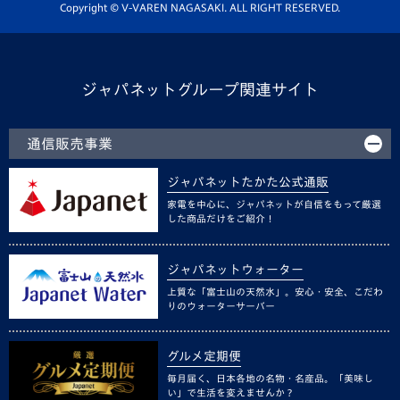
ホームタウン活動
Copyright © V-VAREN NAGASAKI. ALL RIGHT RESERVED.
ジャパネットグループ関連サイト
通信販売事業
ジャパネットたかた公式通販
家電を中心に、ジャパネットが自信をもって厳選
した商品だけをご紹介！
ジャパネットウォーター
上質な「富士山の天然水」。安心・安全、こだわ
りのウォーターサーバー
グルメ定期便
毎月届く、日本各地の名物・名産品。「美味し
い」で生活を変えませんか？