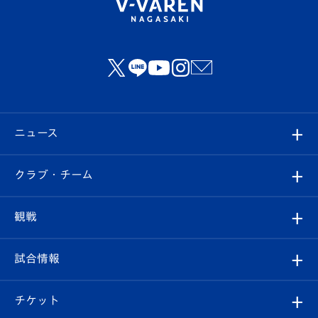
ニュース
すべて
クラブ・チーム
トップチーム
クラブプロフィール
観戦
クラブ
フィロソフィー
観戦ルール
試合情報
試合情報
クラブ概要
観戦ツアー
試合日程/結果
チケット
ファンクラブ