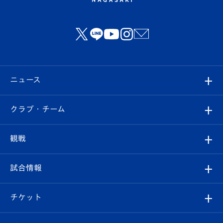
ニュース
すべて
クラブ・チーム
トップチーム
クラブプロフィール
観戦
クラブ
フィロソフィー
観戦ルール
試合情報
試合情報
クラブ概要
観戦ツアー
試合日程/結果
チケット
ファンクラブ
エンブレム紹介
はじめての観戦ガイド
順位表