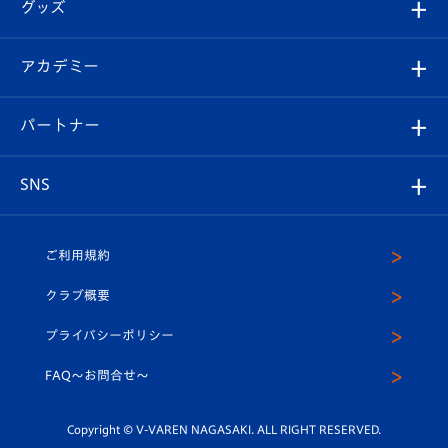
チケット
グッズ
チケット
選手プロフィール
Revive Team
フォトギャラリー
シーズンシート
オンラインショップ
アカデミー
イベント
スタッフプロフィール
スタジアムへのアクセス
スタジアムグルメ
V-LOVERS（ファンクラブ）
2026-27ユニフォーム
メディア
育成からのお知らせ
パートナー
マスコット紹介
ヴィヴィくんの長崎おもてなしガイド
はじめての観戦ガイド
プレイヤーズスイート
店舗情報
グッズ
アカデミー
チームスケジュール
V-EXPRESS
パートナー企業一覧
SNS
（ユニフォーム入場）
ホームタウン
U-18
クラブハウス（練習場）
パートナー募集
公式Twitter
ご利用規約
アカデミー
U-15
応援メディア
法人限定 VIP BOX
ヴィヴィくんインスタグラム
クラブ概要
スクール
U-12
メディア出演情報
プライバシーポリシー
公式LINE＠
スクール
FAQ〜お問合せ〜
平和祈念活動
Youtube公式チャンネル
ホームタウン活動
Copyright © V-VAREN NAGASAKI. ALL RIGHT RESERVED.