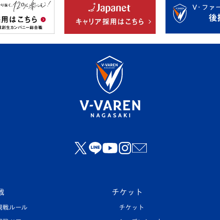
戦
チケット
観戦ルール
チケット