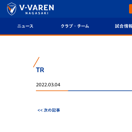
ニュース
クラブ・チーム
試合情
すべて
クラブプロフィール
試合日程/結果
トップチーム
フィロソフィー
試合情報
TR
クラブ
クラブ概要
順位表
2022.03.04
試合情報
エンブレム紹介
U-21 Jリーグ
ファンクラブ
選手プロフィール
フォトギャラ
<< 次の記事
チケット
スタッフプロフィール
スタジアムグ