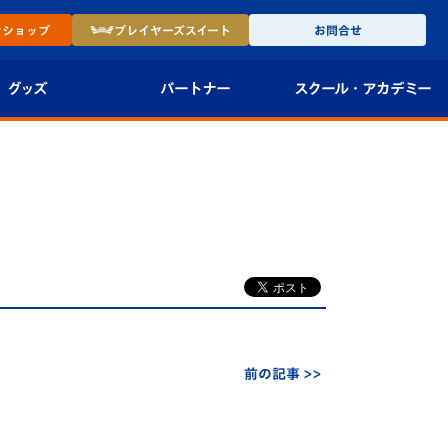
ン
ショップ
プレイヤーズ
スイート
お問合せ
グッズ
パートナー
スクール・
アカデミー
インショップ
パートナー企業一覧
アカデミー
-27ユニフォー
パートナー募集
U-18
法人限定 VIP BOX
U-15
報
U-12
スクール
前の記事 >>