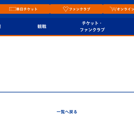
単日チケット
ファンクラブ
オンライ
チケット・
報
観戦
ファンクラブ
観戦ルール
チケット
オンラ
はじめての観戦ガイ
シーズンシート
2026
ド
ム
プレイヤーズスイート
Revive Team
店舗情
関連
V-LOVERS（ファン
スタジアムへのアク
クラブ）
セス
リー
一覧へ戻る
ヴィヴィくんの長崎
ルメ
おもてなしガイド