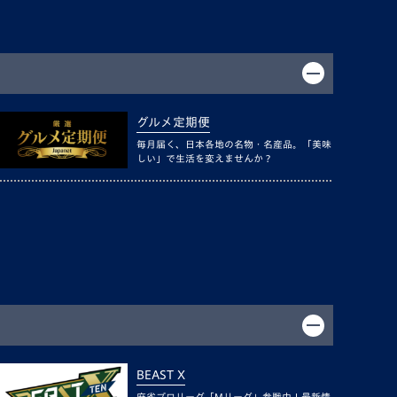
グルメ定期便
毎月届く、日本各地の名物・名産品。「美味
しい」で生活を変えませんか？
BEAST X
麻雀プロリーグ「Mリーグ」参戦中！最新情