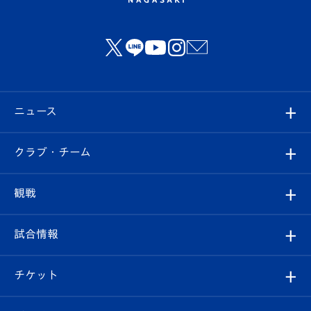
ニュース
すべて
クラブ・チーム
トップチーム
クラブプロフィール
観戦
クラブ
フィロソフィー
観戦ルール
試合情報
試合情報
クラブ概要
観戦ツアー
試合日程/結果
チケット
ファンクラブ
エンブレム紹介
はじめての観戦ガイド
順位表