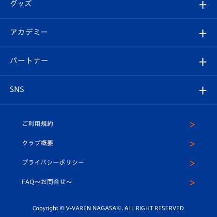
チケット
グッズ
チケット
選手プロフィール
Revive Team
フォトギャラリー
シーズンシート
オンラインショップ
アカデミー
イベント
スタッフプロフィール
スタジアムへのアクセス
スタジアムグルメ
V-LOVERS（ファンクラブ）
2026-27ユニフォーム
メディア
育成からのお知らせ
パートナー
マスコット紹介
ヴィヴィくんの長崎おもてなしガイド
はじめての観戦ガイド
プレイヤーズスイート
店舗情報
グッズ
アカデミー
チームスケジュール
V-EXPRESS
パートナー企業一覧
SNS
（ユニフォーム入場）
ホームタウン
U-18
クラブハウス（練習場）
パートナー募集
公式Twitter
ご利用規約
アカデミー
U-15
応援メディア
法人限定 VIP BOX
ヴィヴィくんインスタグラム
クラブ概要
スクール
U-12
メディア出演情報
プライバシーポリシー
公式LINE＠
スクール
FAQ〜お問合せ〜
平和祈念活動
Youtube公式チャンネル
ホームタウン活動
Copyright © V-VAREN NAGASAKI. ALL RIGHT RESERVED.