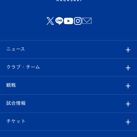
ニュース
すべて
クラブ・チーム
トップチーム
クラブプロフィール
観戦
クラブ
フィロソフィー
観戦ルール
試合情報
試合情報
クラブ概要
観戦ツアー
試合日程/結果
チケット
ファンクラブ
エンブレム紹介
はじめての観戦ガイド
順位表