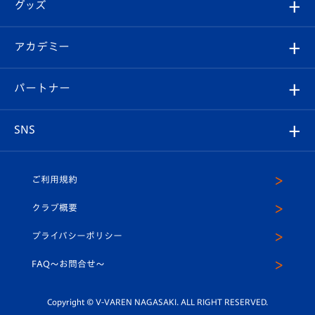
チケット
グッズ
チケット
選手プロフィール
Revive Team
フォトギャラリー
シーズンシート
オンラインショップ
アカデミー
イベント
スタッフプロフィール
スタジアムへのアクセス
スタジアムグルメ
V-LOVERS（ファンクラブ）
2026-27ユニフォーム
メディア
育成からのお知らせ
パートナー
マスコット紹介
ヴィヴィくんの長崎おもてなしガイド
はじめての観戦ガイド
プレイヤーズスイート
店舗情報
グッズ
アカデミー
チームスケジュール
V-EXPRESS
パートナー企業一覧
SNS
（ユニフォーム入場）
ホームタウン
U-18
クラブハウス（練習場）
パートナー募集
公式Twitter
ご利用規約
アカデミー
U-15
応援メディア
法人限定 VIP BOX
ヴィヴィくんインスタグラム
クラブ概要
スクール
U-12
メディア出演情報
プライバシーポリシー
公式LINE＠
スクール
FAQ〜お問合せ〜
平和祈念活動
Youtube公式チャンネル
ホームタウン活動
Copyright © V-VAREN NAGASAKI. ALL RIGHT RESERVED.