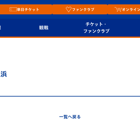
単日チケット
ファンクラブ
オンライ
チケット・
報
観戦
ファンクラブ
観戦ルール
チケット
オンラ
はじめての観戦ガイ
シーズンシート
2026
ド
ム
の浜
プレイヤーズスイート
Revive Team
店舗情
関連
V-LOVERS（ファン
スタジアムへのアク
クラブ）
セス
リー
一覧へ戻る
ヴィヴィくんの長崎
ルメ
おもてなしガイド