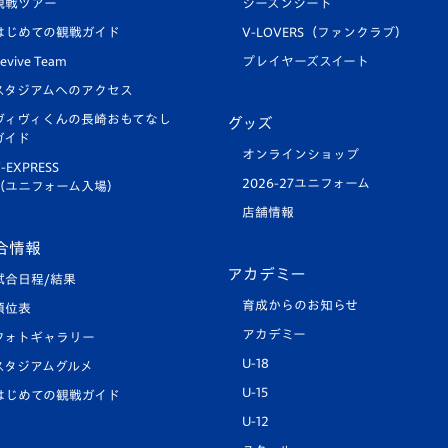
観戦ツアー
シーズンシート
はじめての観戦ガイド
V-LOVERS（ファンクラブ）
evive Team
プレイヤーズスイート
スタジアムへのアクセス
ヴィヴィくんの長崎おもてなし
グッズ
ガイド
オンラインショップ
-EXPRESS
2026-27ユニフォーム
（ユニフォーム入場）
店舗情報
合情報
アカデミー
試合日程/結果
育成からのお知らせ
順位表
アカデミー
フォトギャラリー
U-18
スタジアムグルメ
U-15
はじめての観戦ガイド
U-12