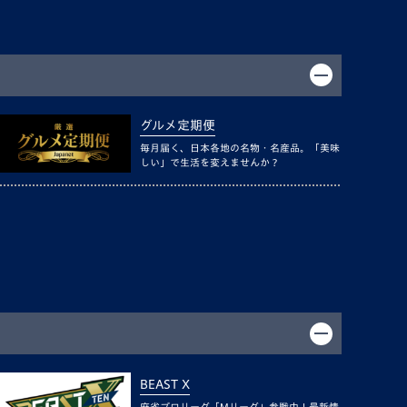
グルメ定期便
毎月届く、日本各地の名物・名産品。「美味
しい」で生活を変えませんか？
BEAST X
麻雀プロリーグ「Mリーグ」参戦中！最新情