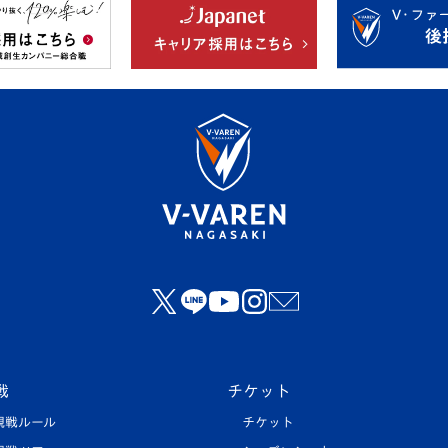
戦
チケット
観戦ルール
チケット