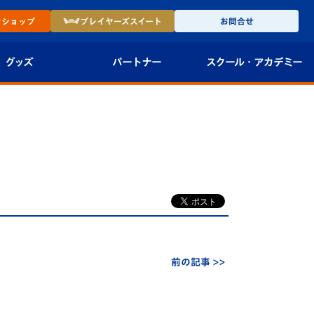
ン
ショップ
プレイヤーズ
スイート
お問合せ
グッズ
パートナー
スクール・
アカデミー
インショップ
パートナー企業一覧
アカデミー
-27ユニフォー
パートナー募集
U-18
法人限定 VIP BOX
U-15
報
U-12
スクール
前の記事 >>