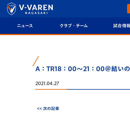
ニュース
クラブ・チーム
試合情
すべて
クラブプロフィール
試合日程/結果
トップチーム
フィロソフィー
試合情報
A：TR18：00～21：00＠結い
クラブ
クラブ概要
順位表
2021.04.27
試合情報
エンブレム紹介
U-21 Jリーグ
ファンクラブ
選手プロフィール
フォトギャラ
<< 次の記事
チケット
スタッフプロフィール
スタジアムグ