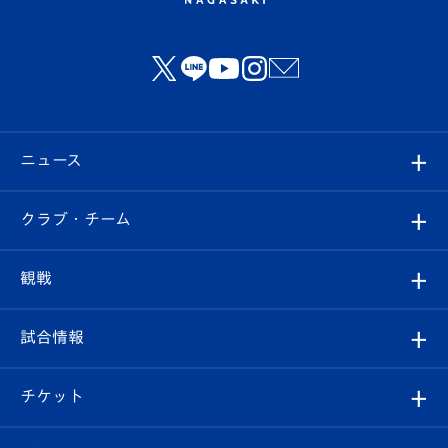
ニュース
すべて
クラブ・チーム
トップチーム
クラブプロフィール
観戦
クラブ
フィロソフィー
観戦ルール
試合情報
試合情報
クラブ概要
観戦ツアー
試合日程/結果
チケット
ファンクラブ
エンブレム紹介
はじめての観戦ガイド
順位表