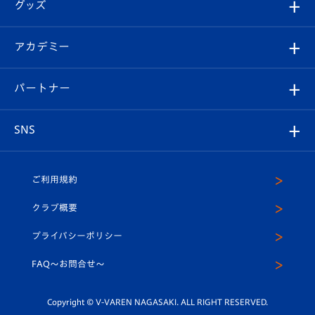
チケット
グッズ
チケット
選手プロフィール
Revive Team
フォトギャラリー
シーズンシート
オンラインショップ
アカデミー
イベント
スタッフプロフィール
スタジアムへのアクセス
スタジアムグルメ
V-LOVERS（ファンクラブ）
2026-27ユニフォーム
メディア
育成からのお知らせ
パートナー
マスコット紹介
ヴィヴィくんの長崎おもてなしガイド
はじめての観戦ガイド
プレイヤーズスイート
店舗情報
グッズ
アカデミー
チームスケジュール
V-EXPRESS
パートナー企業一覧
SNS
（ユニフォーム入場）
ホームタウン
U-18
クラブハウス（練習場）
パートナー募集
公式Twitter
ご利用規約
アカデミー
U-15
応援メディア
法人限定 VIP BOX
ヴィヴィくんインスタグラム
クラブ概要
スクール
U-12
メディア出演情報
プライバシーポリシー
公式LINE＠
スクール
FAQ〜お問合せ〜
平和祈念活動
Youtube公式チャンネル
ホームタウン活動
Copyright © V-VAREN NAGASAKI. ALL RIGHT RESERVED.