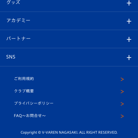
チケット
グッズ
チケット
選手プロフィール
Revive Team
フォトギャラリー
シーズンシート
オンラインショップ
アカデミー
イベント
スタッフプロフィール
スタジアムへのアクセス
スタジアムグルメ
V-LOVERS（ファンクラブ）
2026-27ユニフォーム
メディア
育成からのお知らせ
パートナー
マスコット紹介
ヴィヴィくんの長崎おもてなしガイド
はじめての観戦ガイド
プレイヤーズスイート
店舗情報
グッズ
アカデミー
チームスケジュール
V-EXPRESS
パートナー企業一覧
SNS
（ユニフォーム入場）
ホームタウン
U-18
クラブハウス（練習場）
パートナー募集
公式Twitter
ご利用規約
アカデミー
U-15
応援メディア
法人限定 VIP BOX
ヴィヴィくんインスタグラム
クラブ概要
スクール
U-12
メディア出演情報
プライバシーポリシー
公式LINE＠
スクール
FAQ〜お問合せ〜
平和祈念活動
Youtube公式チャンネル
ホームタウン活動
Copyright © V-VAREN NAGASAKI. ALL RIGHT RESERVED.