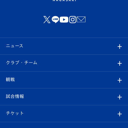
ニュース
すべて
クラブ・チーム
トップチーム
クラブプロフィール
観戦
クラブ
フィロソフィー
観戦ルール
試合情報
試合情報
クラブ概要
観戦ツアー
試合日程/結果
チケット
ファンクラブ
エンブレム紹介
はじめての観戦ガイド
順位表