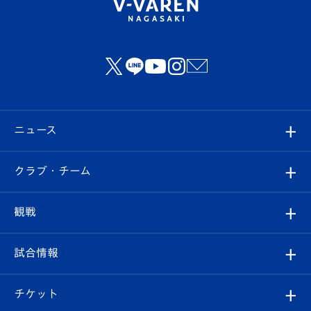
ニュース
すべて
クラブ・チーム
トップチーム
クラブプロフィール
観戦
クラブ
フィロソフィー
観戦ルール
試合情報
試合情報
クラブ概要
観戦ツアー
試合日程/結果
チケット
ファンクラブ