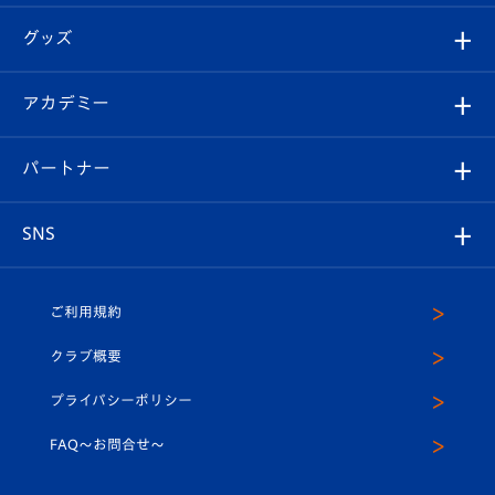
エンブレム紹介
はじめての観戦ガイド
順位表
チケット
グッズ
チケット
選手プロフィール
Revive Team
フォトギャラリー
シーズンシート
オンラインショップ
アカデミー
イベント
スタッフプロフィール
スタジアムへのアクセス
スタジアムグルメ
V-LOVERS（ファンクラブ）
2026-27ユニフォーム
メディア
育成からのお知らせ
パートナー
マスコット紹介
ヴィヴィくんの長崎おもてなしガイド
はじめての観戦ガイド
プレイヤーズスイート
店舗情報
グッズ
アカデミー
チームスケジュール
V-EXPRESS
パートナー企業一覧
SNS
（ユニフォーム入場）
ホームタウン
U-18
クラブハウス（練習場）
パートナー募集
公式Twitter
ご利用規約
アカデミー
U-15
応援メディア
法人限定 VIP BOX
ヴィヴィくんインスタグラム
クラブ概要
スクール
U-12
メディア出演情報
プライバシーポリシー
公式LINE＠
スクール
FAQ〜お問合せ〜
平和祈念活動
Youtube公式チャンネル