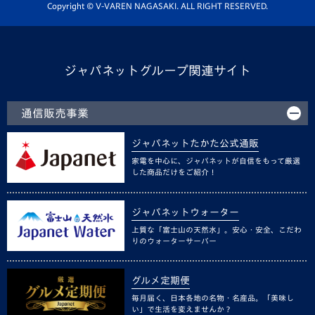
ホームタウン活動
Copyright © V-VAREN NAGASAKI. ALL RIGHT RESERVED.
ジャパネットグループ関連サイト
通信販売事業
ジャパネットたかた公式通販
家電を中心に、ジャパネットが自信をもって厳選
した商品だけをご紹介！
ジャパネットウォーター
上質な「富士山の天然水」。安心・安全、こだわ
りのウォーターサーバー
グルメ定期便
毎月届く、日本各地の名物・名産品。「美味し
い」で生活を変えませんか？