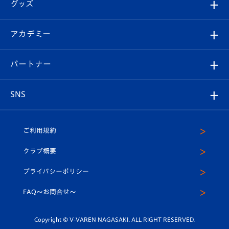
チケット
グッズ
チケット
選手プロフィール
Revive Team
フォトギャラリー
シーズンシート
オンラインショップ
アカデミー
イベント
スタッフプロフィール
スタジアムへのアクセス
スタジアムグルメ
V-LOVERS（ファンクラブ）
2026-27ユニフォーム
メディア
育成からのお知らせ
パートナー
マスコット紹介
ヴィヴィくんの長崎おもてなしガイド
はじめての観戦ガイド
プレイヤーズスイート
店舗情報
グッズ
アカデミー
チームスケジュール
V-EXPRESS
パートナー企業一覧
SNS
（ユニフォーム入場）
ホームタウン
U-18
クラブハウス（練習場）
パートナー募集
公式Twitter
ご利用規約
アカデミー
U-15
応援メディア
法人限定 VIP BOX
ヴィヴィくんインスタグラム
クラブ概要
スクール
U-12
メディア出演情報
プライバシーポリシー
公式LINE＠
スクール
FAQ〜お問合せ〜
平和祈念活動
Youtube公式チャンネル
ホームタウン活動
Copyright © V-VAREN NAGASAKI. ALL RIGHT RESERVED.