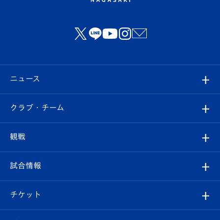
ニュース
すべて
クラブ・チーム
トップチーム
クラブプロフィール
観戦
クラブ
フィロソフィー
観戦ルール
試合情報
試合情報
クラブ概要
観戦ツアー
試合日程/結果
チケット
ファンクラブ
エンブレム紹介
はじめての観戦ガイド
順位表