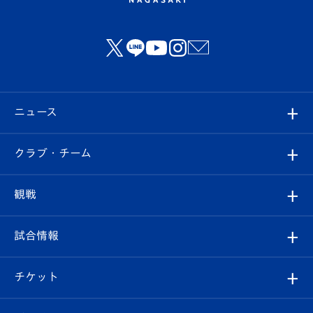
ニュース
すべて
クラブ・チーム
トップチーム
クラブプロフィール
観戦
クラブ
フィロソフィー
観戦ルール
試合情報
試合情報
クラブ概要
観戦ツアー
試合日程/結果
チケット
ファンクラブ
エンブレム紹介
はじめての観戦ガイド
順位表