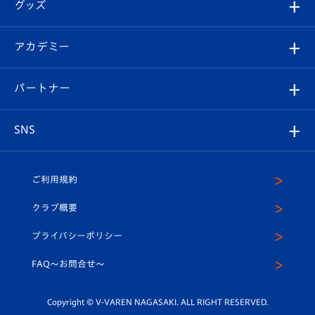
チケット
グッズ
チケット
選手プロフィール
Revive Team
フォトギャラリー
シーズンシート
オンラインショップ
アカデミー
イベント
スタッフプロフィール
スタジアムへのアクセス
スタジアムグルメ
V-LOVERS（ファンクラブ）
2026-27ユニフォーム
メディア
育成からのお知らせ
パートナー
マスコット紹介
ヴィヴィくんの長崎おもてなしガイド
はじめての観戦ガイド
プレイヤーズスイート
店舗情報
グッズ
アカデミー
チームスケジュール
V-EXPRESS
パートナー企業一覧
SNS
（ユニフォーム入場）
ホームタウン
U-18
クラブハウス（練習場）
パートナー募集
公式Twitter
ご利用規約
アカデミー
U-15
応援メディア
法人限定 VIP BOX
ヴィヴィくんインスタグラム
クラブ概要
スクール
U-12
メディア出演情報
プライバシーポリシー
公式LINE＠
スクール
FAQ〜お問合せ〜
平和祈念活動
Youtube公式チャンネル
ホームタウン活動
Copyright © V-VAREN NAGASAKI. ALL RIGHT RESERVED.