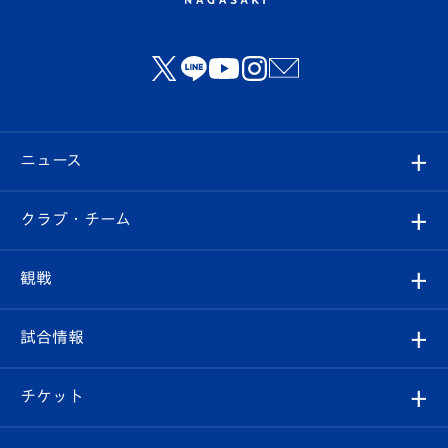
ニュース
すべて
クラブ・チーム
トップチーム
クラブプロフィール
観戦
クラブ
フィロソフィー
観戦ルール
試合情報
試合情報
クラブ概要
観戦ツアー
試合日程/結果
チケット
ファンクラブ
エンブレム紹介
はじめての観戦ガイド
順位表