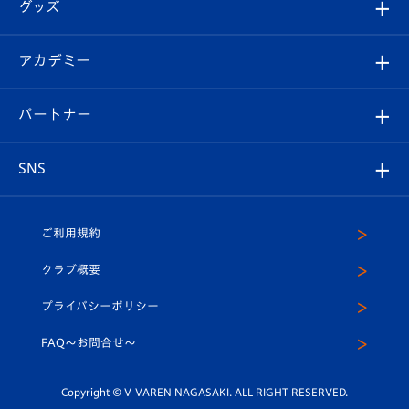
チケット
グッズ
チケット
選手プロフィール
Revive Team
フォトギャラリー
シーズンシート
オンラインショップ
アカデミー
イベント
スタッフプロフィール
スタジアムへのアクセス
スタジアムグルメ
V-LOVERS（ファンクラブ）
2026-27ユニフォーム
メディア
育成からのお知らせ
パートナー
マスコット紹介
ヴィヴィくんの長崎おもてなしガイド
はじめての観戦ガイド
プレイヤーズスイート
店舗情報
グッズ
アカデミー
チームスケジュール
V-EXPRESS
パートナー企業一覧
SNS
（ユニフォーム入場）
ホームタウン
U-18
クラブハウス（練習場）
パートナー募集
公式Twitter
ご利用規約
アカデミー
U-15
応援メディア
法人限定 VIP BOX
ヴィヴィくんインスタグラム
クラブ概要
スクール
U-12
メディア出演情報
プライバシーポリシー
公式LINE＠
スクール
FAQ〜お問合せ〜
平和祈念活動
Youtube公式チャンネル
ホームタウン活動
Copyright © V-VAREN NAGASAKI. ALL RIGHT RESERVED.