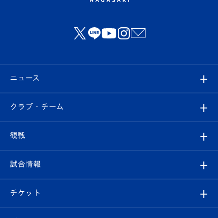
ニュース
すべて
クラブ・チーム
トップチーム
クラブプロフィール
観戦
クラブ
フィロソフィー
観戦ルール
試合情報
試合情報
クラブ概要
観戦ツアー
試合日程/結果
チケット
ファンクラブ
エンブレム紹介
はじめての観戦ガイド
順位表