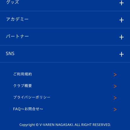
チケット
グッズ
チケット
選手プロフィール
Revive Team
フォトギャラリー
シーズンシート
オンラインショップ
アカデミー
イベント
スタッフプロフィール
スタジアムへのアクセス
スタジアムグルメ
V-LOVERS（ファンクラブ）
2026-27ユニフォーム
メディア
育成からのお知らせ
パートナー
マスコット紹介
ヴィヴィくんの長崎おもてなしガイド
はじめての観戦ガイド
プレイヤーズスイート
店舗情報
グッズ
アカデミー
チームスケジュール
V-EXPRESS
パートナー企業一覧
SNS
（ユニフォーム入場）
ホームタウン
U-18
クラブハウス（練習場）
パートナー募集
公式Twitter
ご利用規約
アカデミー
U-15
応援メディア
法人限定 VIP BOX
ヴィヴィくんインスタグラム
クラブ概要
スクール
U-12
メディア出演情報
プライバシーポリシー
公式LINE＠
スクール
FAQ〜お問合せ〜
平和祈念活動
Youtube公式チャンネル
ホームタウン活動
Copyright © V-VAREN NAGASAKI. ALL RIGHT RESERVED.