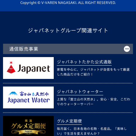
ホームタウン活動
Copyright © V-VAREN NAGASAKI. ALL RIGHT RESERVED.
ジャパネットグループ関連サイト
通信販売事業
ジャパネットたかた公式通販
家電を中心に、ジャパネットが自信をもって厳選
した商品だけをご紹介！
ジャパネットウォーター
上質な「富士山の天然水」。安心・安全、こだわ
りのウォーターサーバー
グルメ定期便
毎月届く、日本各地の名物・名産品。「美味し
い」で生活を変えませんか？