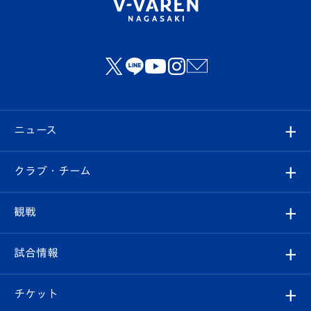
ニュース
すべて
クラブ・チーム
トップチーム
クラブプロフィール
観戦
クラブ
フィロソフィー
観戦ルール
試合情報
試合情報
クラブ概要
観戦ツアー
試合日程/結果
チケット
ファンクラブ