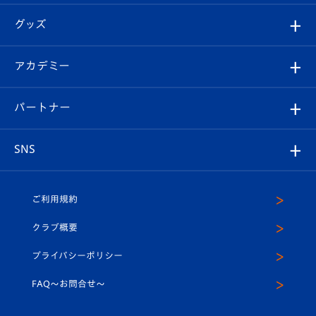
エンブレム紹介
はじめての観戦ガイド
順位表
チケット
グッズ
チケット
選手プロフィール
Revive Team
フォトギャラリー
シーズンシート
オンラインショップ
アカデミー
イベント
スタッフプロフィール
スタジアムへのアクセス
スタジアムグルメ
V-LOVERS（ファンクラブ）
2026-27ユニフォーム
メディア
育成からのお知らせ
パートナー
マスコット紹介
ヴィヴィくんの長崎おもてなしガイド
はじめての観戦ガイド
プレイヤーズスイート
店舗情報
グッズ
アカデミー
チームスケジュール
V-EXPRESS
パートナー企業一覧
SNS
（ユニフォーム入場）
ホームタウン
U-18
クラブハウス（練習場）
パートナー募集
公式Twitter
ご利用規約
アカデミー
U-15
応援メディア
法人限定 VIP BOX
ヴィヴィくんインスタグラム
クラブ概要
スクール
U-12
メディア出演情報
プライバシーポリシー
公式LINE＠
スクール
FAQ〜お問合せ〜
平和祈念活動
Youtube公式チャンネル