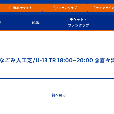
単日チケット
ファンクラブ
オンライ
チケット・
報
観戦
ファンクラブ
観戦ルール
チケット
オンラ
はじめての観戦ガイ
シーズンシート
2026
ド
ム
 @なごみ人工芝/U-13 TR 18:00~20:00 
プレイヤーズスイート
Revive Team
店舗情
関連
V-LOVERS（ファン
スタジアムへのアク
クラブ）
セス
リー
一覧へ戻る
ヴィヴィくんの長崎
ルメ
おもてなしガイド