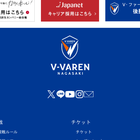
戦
チケット
観戦ルール
チケット