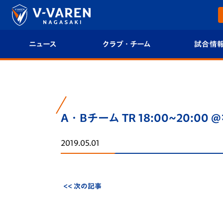
ニュース
クラブ・チーム
試合情
すべて
クラブプロフィール
試合日程/結果
トップチーム
フィロソフィー
試合情報
A・Bチーム TR 18:00~20:00
クラブ
クラブ概要
順位表
2019.05.01
試合情報
エンブレム紹介
U-21 Jリーグ
ファンクラブ
選手プロフィール
フォトギャラ
<< 次の記事
チケット
スタッフプロフィール
スタジアムグ