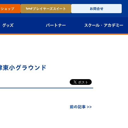
ン
ショップ
プレイヤーズ
スイート
お問合せ
グッズ
パートナー
スクール・
アカデミー
インショップ
パートナー企業一覧
アカデミー
-27ユニフォー
パートナー募集
U-18
@喜々津東小グラウンド
法人限定 VIP BOX
U-15
報
U-12
スクール
前の記事 >>