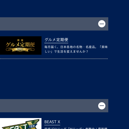
グルメ定期便
毎月届く、日本各地の名物・名産品。「美味
しい」で生活を変えませんか？
BEAST X
麻雀プロリーグ「Mリーグ」参戦中！最新情