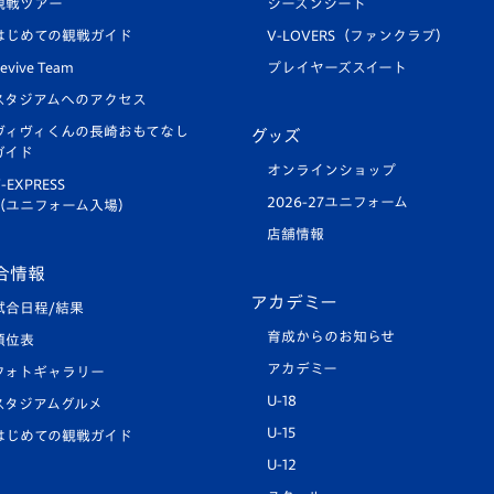
観戦ツアー
シーズンシート
はじめての観戦ガイド
V-LOVERS（ファンクラブ）
evive Team
プレイヤーズスイート
スタジアムへのアクセス
ヴィヴィくんの長崎おもてなし
グッズ
ガイド
オンラインショップ
-EXPRESS
2026-27ユニフォーム
（ユニフォーム入場）
店舗情報
合情報
アカデミー
試合日程/結果
育成からのお知らせ
順位表
アカデミー
フォトギャラリー
U-18
スタジアムグルメ
U-15
はじめての観戦ガイド
U-12