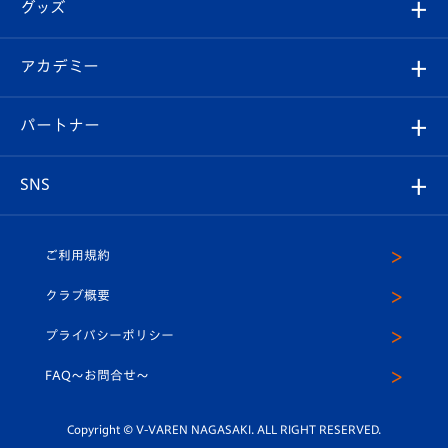
チケット
グッズ
チケット
選手プロフィール
Revive Team
フォトギャラリー
シーズンシート
オンラインショップ
アカデミー
イベント
スタッフプロフィール
スタジアムへのアクセス
スタジアムグルメ
V-LOVERS（ファンクラブ）
2026-27ユニフォーム
メディア
育成からのお知らせ
パートナー
マスコット紹介
ヴィヴィくんの長崎おもてなしガイド
はじめての観戦ガイド
プレイヤーズスイート
店舗情報
グッズ
アカデミー
チームスケジュール
V-EXPRESS
パートナー企業一覧
SNS
（ユニフォーム入場）
ホームタウン
U-18
クラブハウス（練習場）
パートナー募集
公式Twitter
ご利用規約
アカデミー
U-15
応援メディア
法人限定 VIP BOX
ヴィヴィくんインスタグラム
クラブ概要
スクール
U-12
メディア出演情報
プライバシーポリシー
公式LINE＠
スクール
FAQ〜お問合せ〜
平和祈念活動
Youtube公式チャンネル
ホームタウン活動
Copyright © V-VAREN NAGASAKI. ALL RIGHT RESERVED.