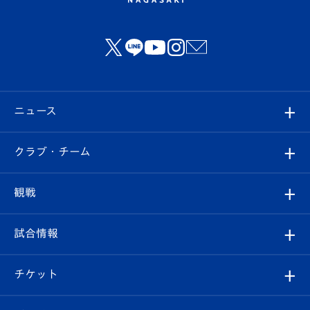
ニュース
すべて
クラブ・チーム
トップチーム
クラブプロフィール
観戦
クラブ
フィロソフィー
観戦ルール
試合情報
試合情報
クラブ概要
観戦ツアー
試合日程/結果
チケット
ファンクラブ
エンブレム紹介
はじめての観戦ガイド
順位表