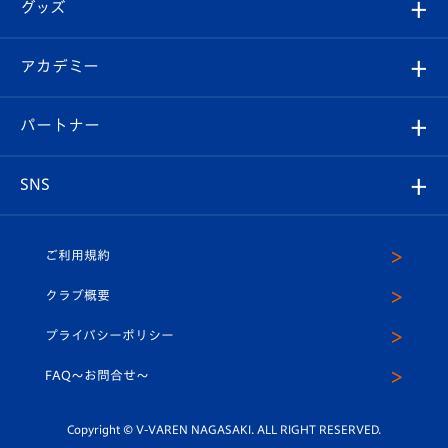
チケット
グッズ
チケット
選手プロフィール
Revive Team
フォトギャラリー
シーズンシート
オンラインショップ
アカデミー
イベント
スタッフプロフィール
スタジアムへのアクセス
スタジアムグルメ
V-LOVERS（ファンクラブ）
2026-27ユニフォーム
メディア
育成からのお知らせ
パートナー
マスコット紹介
ヴィヴィくんの長崎おもてなしガイド
はじめての観戦ガイド
プレイヤーズスイート
店舗情報
グッズ
アカデミー
チームスケジュール
V-EXPRESS
パートナー企業一覧
SNS
（ユニフォーム入場）
ホームタウン
U-18
クラブハウス（練習場）
パートナー募集
公式Twitter
ご利用規約
アカデミー
U-15
応援メディア
法人限定 VIP BOX
ヴィヴィくんインスタグラム
クラブ概要
スクール
U-12
メディア出演情報
プライバシーポリシー
公式LINE＠
スクール
FAQ〜お問合せ〜
平和祈念活動
Youtube公式チャンネル
ホームタウン活動
Copyright © V-VAREN NAGASAKI. ALL RIGHT RESERVED.