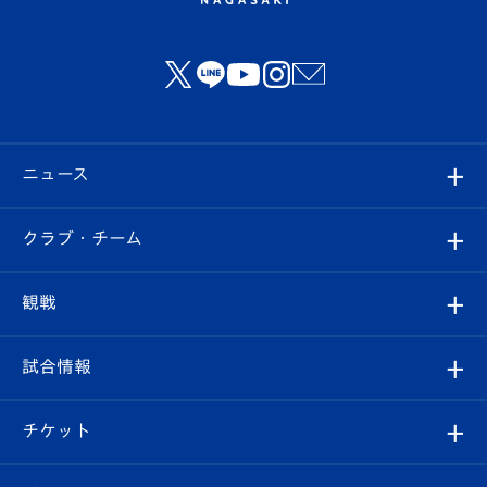
ニュース
すべて
クラブ・チーム
トップチーム
クラブプロフィール
観戦
クラブ
フィロソフィー
観戦ルール
試合情報
試合情報
クラブ概要
観戦ツアー
試合日程/結果
チケット
ファンクラブ
エンブレム紹介
はじめての観戦ガイド
順位表