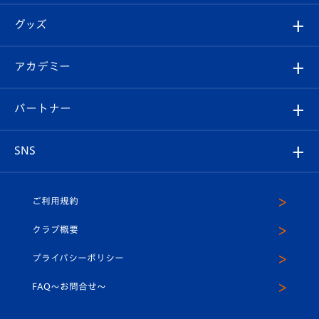
エンブレム紹介
はじめての観戦ガイド
順位表
チケット
グッズ
チケット
選手プロフィール
Revive Team
フォトギャラリー
シーズンシート
オンラインショップ
アカデミー
イベント
スタッフプロフィール
スタジアムへのアクセス
スタジアムグルメ
V-LOVERS（ファンクラブ）
2026-27ユニフォーム
メディア
育成からのお知らせ
パートナー
マスコット紹介
ヴィヴィくんの長崎おもてなしガイド
はじめての観戦ガイド
プレイヤーズスイート
店舗情報
グッズ
アカデミー
チームスケジュール
V-EXPRESS
パートナー企業一覧
SNS
（ユニフォーム入場）
ホームタウン
U-18
クラブハウス（練習場）
パートナー募集
公式Twitter
ご利用規約
アカデミー
U-15
応援メディア
法人限定 VIP BOX
ヴィヴィくんインスタグラム
クラブ概要
スクール
U-12
メディア出演情報
プライバシーポリシー
公式LINE＠
スクール
FAQ〜お問合せ〜
平和祈念活動
Youtube公式チャンネル