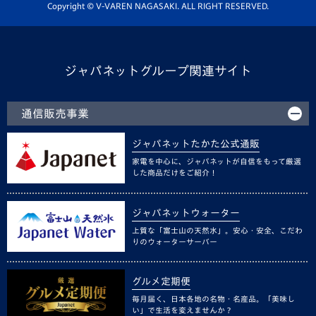
ホームタウン活動
Copyright © V-VAREN NAGASAKI. ALL RIGHT RESERVED.
ジャパネットグループ関連サイト
通信販売事業
ジャパネットたかた公式通販
家電を中心に、ジャパネットが自信をもって厳選
した商品だけをご紹介！
ジャパネットウォーター
上質な「富士山の天然水」。安心・安全、こだわ
りのウォーターサーバー
グルメ定期便
毎月届く、日本各地の名物・名産品。「美味し
い」で生活を変えませんか？