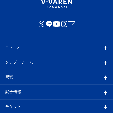
ニュース
すべて
クラブ・チーム
トップチーム
クラブプロフィール
観戦
クラブ
フィロソフィー
観戦ルール
試合情報
試合情報
クラブ概要
観戦ツアー
試合日程/結果
チケット
ファンクラブ