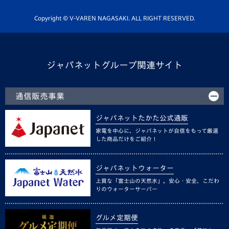
ホームタウン活動
Copyright © V-VAREN NAGASAKI. ALL RIGHT RESERVED.
ジャパネットグループ関連サイト
通信販売事業
ジャパネットたかた公式通販
家電を中心に、ジャパネットが自信をもって厳選
した商品だけをご紹介！
ジャパネットウォーター
上質な「富士山の天然水」。安心・安全、こだわ
りのウォーターサーバー
グルメ定期便