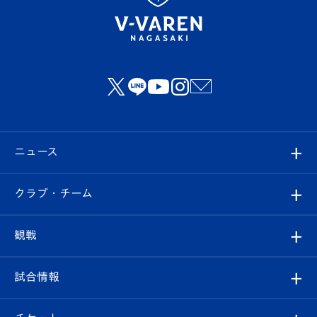
ニュース
すべて
クラブ・チーム
トップチーム
クラブプロフィール
観戦
クラブ
フィロソフィー
観戦ルール
試合情報
試合情報
クラブ概要
観戦ツアー
試合日程/結果