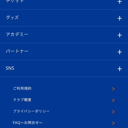
チケット
ファンクラブ
エンブレム紹介
はじめての観戦ガイド
順位表
チケット
グッズ
チケット
選手プロフィール
Revive Team
フォトギャラリー
シーズンシート
オンラインショップ
アカデミー
イベント
スタッフプロフィール
スタジアムへのアクセス
スタジアムグルメ
V-LOVERS（ファンクラブ）
2026-27ユニフォーム
メディア
育成からのお知らせ
パートナー
マスコット紹介
ヴィヴィくんの長崎おもてなしガイド
はじめての観戦ガイド
プレイヤーズスイート
店舗情報
グッズ
アカデミー
チームスケジュール
V-EXPRESS
パートナー企業一覧
SNS
（ユニフォーム入場）
ホームタウン
U-18
クラブハウス（練習場）
パートナー募集
公式Twitter
ご利用規約
アカデミー
U-15
応援メディア
法人限定 VIP BOX
ヴィヴィくんインスタグラム
クラブ概要
スクール
U-12
メディア出演情報
プライバシーポリシー
公式LINE＠
スクール
FAQ〜お問合せ〜
平和祈念活動
Youtube公式チャンネル