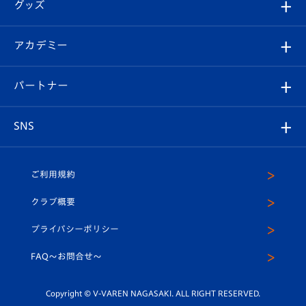
チケット
グッズ
チケット
選手プロフィール
Revive Team
フォトギャラリー
シーズンシート
オンラインショップ
アカデミー
イベント
スタッフプロフィール
スタジアムへのアクセス
スタジアムグルメ
V-LOVERS（ファンクラブ）
2026-27ユニフォーム
メディア
育成からのお知らせ
パートナー
マスコット紹介
ヴィヴィくんの長崎おもてなしガイド
はじめての観戦ガイド
プレイヤーズスイート
店舗情報
グッズ
アカデミー
チームスケジュール
V-EXPRESS
パートナー企業一覧
SNS
（ユニフォーム入場）
ホームタウン
U-18
クラブハウス（練習場）
パートナー募集
公式Twitter
ご利用規約
アカデミー
U-15
応援メディア
法人限定 VIP BOX
ヴィヴィくんインスタグラム
クラブ概要
スクール
U-12
メディア出演情報
プライバシーポリシー
公式LINE＠
スクール
FAQ〜お問合せ〜
平和祈念活動
Youtube公式チャンネル
ホームタウン活動
Copyright © V-VAREN NAGASAKI. ALL RIGHT RESERVED.