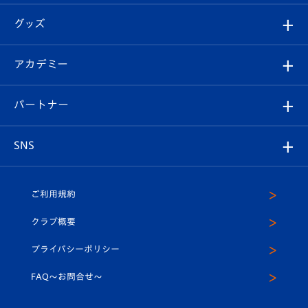
エンブレム紹介
はじめての観戦ガイド
順位表
チケット
グッズ
チケット
選手プロフィール
Revive Team
フォトギャラリー
シーズンシート
オンラインショップ
アカデミー
イベント
スタッフプロフィール
スタジアムへのアクセス
スタジアムグルメ
V-LOVERS（ファンクラブ）
2026-27ユニフォーム
メディア
育成からのお知らせ
パートナー
マスコット紹介
ヴィヴィくんの長崎おもてなしガイド
はじめての観戦ガイド
プレイヤーズスイート
店舗情報
グッズ
アカデミー
チームスケジュール
V-EXPRESS
パートナー企業一覧
SNS
（ユニフォーム入場）
ホームタウン
U-18
クラブハウス（練習場）
パートナー募集
公式Twitter
ご利用規約
アカデミー
U-15
応援メディア
法人限定 VIP BOX
ヴィヴィくんインスタグラム
クラブ概要
スクール
U-12
メディア出演情報
プライバシーポリシー
公式LINE＠
スクール
FAQ〜お問合せ〜
平和祈念活動
Youtube公式チャンネル