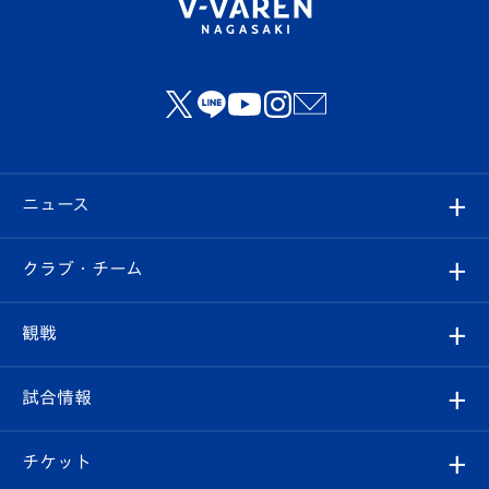
ニュース
すべて
クラブ・チーム
トップチーム
クラブプロフィール
観戦
クラブ
フィロソフィー
観戦ルール
試合情報
試合情報
クラブ概要
観戦ツアー
試合日程/結果
チケット
ファンクラブ