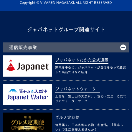
ホームタウン活動
Copyright © V-VAREN NAGASAKI. ALL RIGHT RESERVED.
ジャパネットグループ関連サイト
通信販売事業
ジャパネットたかた公式通販
家電を中心に、ジャパネットが自信をもって厳選
した商品だけをご紹介！
ジャパネットウォーター
上質な「富士山の天然水」。安心・安全、こだわ
りのウォーターサーバー
グルメ定期便
毎月届く、日本各地の名物・名産品。「美味し
い」で生活を変えませんか？