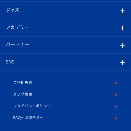
エンブレム紹介
はじめての観戦ガイド
順位表
チケット
グッズ
チケット
選手プロフィール
Revive Team
フォトギャラリー
シーズンシート
オンラインショップ
アカデミー
イベント
スタッフプロフィール
スタジアムへのアクセス
スタジアムグルメ
V-LOVERS（ファンクラブ）
2026-27ユニフォーム
メディア
育成からのお知らせ
パートナー
マスコット紹介
ヴィヴィくんの長崎おもてなしガイド
はじめての観戦ガイド
プレイヤーズスイート
店舗情報
グッズ
アカデミー
チームスケジュール
V-EXPRESS
パートナー企業一覧
SNS
（ユニフォーム入場）
ホームタウン
U-18
クラブハウス（練習場）
パートナー募集
公式Twitter
ご利用規約
アカデミー
U-15
応援メディア
法人限定 VIP BOX
ヴィヴィくんインスタグラム
クラブ概要
スクール
U-12
メディア出演情報
プライバシーポリシー
公式LINE＠
スクール
FAQ〜お問合せ〜
平和祈念活動
Youtube公式チャンネル