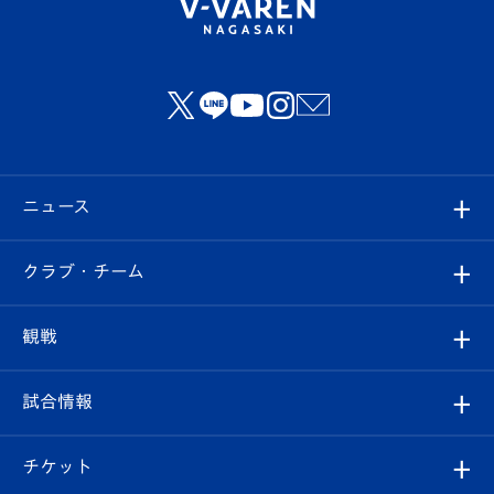
ニュース
すべて
クラブ・チーム
トップチーム
クラブプロフィール
観戦
クラブ
フィロソフィー
観戦ルール
試合情報
試合情報
クラブ概要
観戦ツアー
試合日程/結果
チケット
ファンクラブ