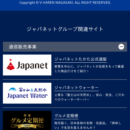
ホームタウン活動
Copyright © V-VAREN NAGASAKI. ALL RIGHT RESERVED.
ジャパネットグループ関連サイト
通信販売事業
ジャパネットたかた公式通販
家電を中心に、ジャパネットが自信をもって厳選
した商品だけをご紹介！
ジャパネットウォーター
上質な「富士山の天然水」。安心・安全、こだわ
りのウォーターサーバー
グルメ定期便
毎月届く、日本各地の名物・名産品。「美味し
い」で生活を変えませんか？