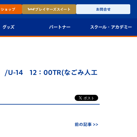
ン
ショップ
プレイヤーズ
スイート
お問合せ
グッズ
パートナー
スクール・
アカデミー
インショップ
パートナー企業一覧
アカデミー
-27ユニフォー
パートナー募集
U-18
/U-14 12：00TR(なごみ人工
法人限定 VIP BOX
U-15
報
U-12
スクール
前の記事 >>