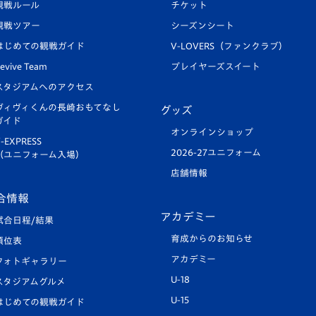
観戦ルール
チケット
観戦ツアー
シーズンシート
はじめての観戦ガイド
V-LOVERS（ファンクラブ）
evive Team
プレイヤーズスイート
スタジアムへのアクセス
ヴィヴィくんの長崎おもてなし
グッズ
ガイド
オンラインショップ
-EXPRESS
2026-27ユニフォーム
（ユニフォーム入場）
店舗情報
合情報
アカデミー
試合日程/結果
育成からのお知らせ
順位表
アカデミー
フォトギャラリー
U-18
スタジアムグルメ
U-15
はじめての観戦ガイド