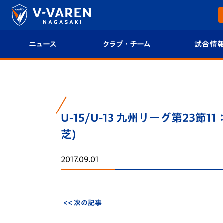
ニュース
クラブ・チーム
試合情
すべて
クラブプロフィール
試合日程/結果
トップチーム
フィロソフィー
試合情報
U-15/U-13 九州リーグ第23節
クラブ
クラブ概要
順位表
芝)
試合情報
エンブレム紹介
U-21 Jリーグ
2017.09.01
ファンクラブ
選手プロフィール
フォトギャラ
チケット
スタッフプロフィール
スタジアムグ
<< 次の記事