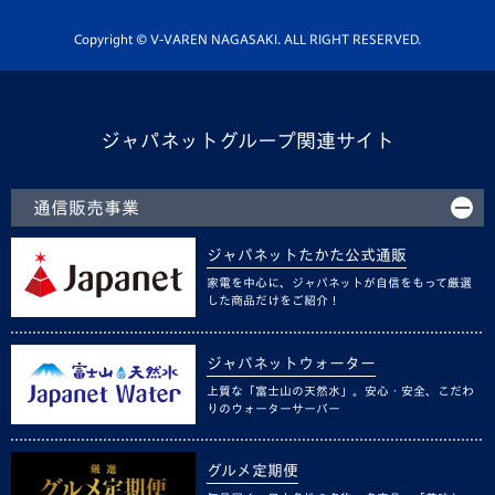
ホームタウン活動
Copyright © V-VAREN NAGASAKI. ALL RIGHT RESERVED.
ジャパネットグループ関連サイト
通信販売事業
ジャパネットたかた公式通販
家電を中心に、ジャパネットが自信をもって厳選
した商品だけをご紹介！
ジャパネットウォーター
上質な「富士山の天然水」。安心・安全、こだわ
りのウォーターサーバー
グルメ定期便