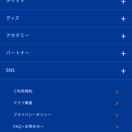
チケット
ファンクラブ
エンブレム紹介
はじめての観戦ガイド
順位表
チケット
グッズ
チケット
選手プロフィール
Revive Team
フォトギャラリー
シーズンシート
オンラインショップ
アカデミー
イベント
スタッフプロフィール
スタジアムへのアクセス
スタジアムグルメ
V-LOVERS（ファンクラブ）
2026-27ユニフォーム
メディア
育成からのお知らせ
パートナー
マスコット紹介
ヴィヴィくんの長崎おもてなしガイド
はじめての観戦ガイド
プレイヤーズスイート
店舗情報
グッズ
アカデミー
チームスケジュール
V-EXPRESS
パートナー企業一覧
SNS
（ユニフォーム入場）
ホームタウン
U-18
クラブハウス（練習場）
パートナー募集
公式Twitter
ご利用規約
アカデミー
U-15
応援メディア
法人限定 VIP BOX
ヴィヴィくんインスタグラム
クラブ概要
スクール
U-12
メディア出演情報
プライバシーポリシー
公式LINE＠
スクール
FAQ〜お問合せ〜
平和祈念活動
Youtube公式チャンネル