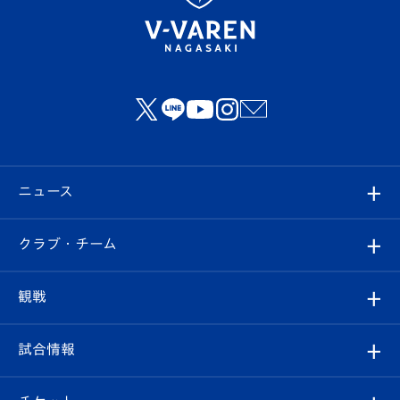
ニュース
すべて
クラブ・チーム
トップチーム
クラブプロフィール
観戦
クラブ
フィロソフィー
観戦ルール
試合情報
試合情報
クラブ概要
観戦ツアー
試合日程/結果