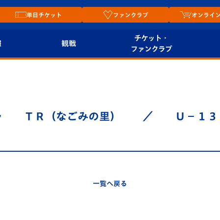
単日チケット
ファンクラブ
オンライ
チケット・
報
観戦
ファンクラブ
観戦ルール
チケット
オンラ
はじめての観戦ガイ
シーズンシート
2026
ド
ム
０～ ＴＲ（なごみの里） ／ Ｕ－１
プレイヤーズスイート
Revive Team
店舗情
関連
V-LOVERS（ファン
スタジアムへのアク
クラブ）
セス
リー
一覧へ戻る
ヴィヴィくんの長崎
ルメ
おもてなしガイド