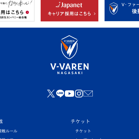
戦
チケット
観戦ルール
チケット