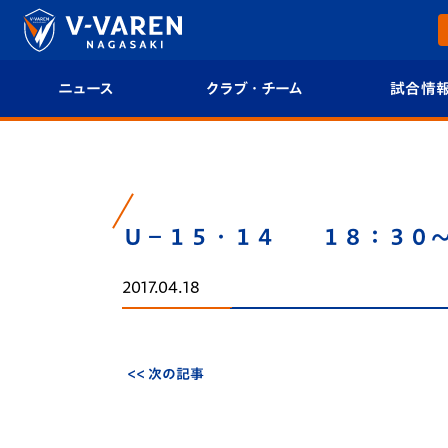
ニュース
クラブ・チーム
試合情
すべて
クラブプロフィール
試合日程/結果
トップチーム
フィロソフィー
試合情報
Ｕ－１５・１４ １８：３
クラブ
クラブ概要
順位表
2017.04.18
試合情報
エンブレム紹介
U-21 Jリーグ
ファンクラブ
選手プロフィール
フォトギャラ
<< 次の記事
チケット
スタッフプロフィール
スタジアムグ