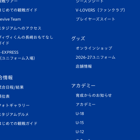
観戦ツアー
シーズンシート
はじめての観戦ガイド
V-LOVERS（ファンクラブ）
evive Team
プレイヤーズスイート
スタジアムへのアクセス
ヴィヴィくんの長崎おもてなし
グッズ
ガイド
オンラインショップ
-EXPRESS
2026-27ユニフォーム
（ユニフォーム入場）
店舗情報
合情報
アカデミー
試合日程/結果
育成からのお知らせ
順位表
アカデミー
フォトギャラリー
U-18
スタジアムグルメ
U-15
はじめての観戦ガイド
U-12