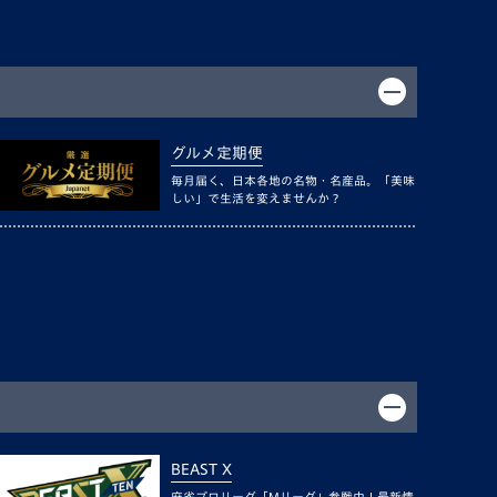
グルメ定期便
毎月届く、日本各地の名物・名産品。「美味
しい」で生活を変えませんか？
BEAST X
麻雀プロリーグ「Mリーグ」参戦中！最新情