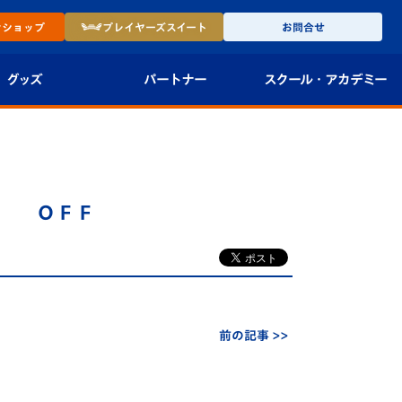
ン
ショップ
プレイヤーズ
スイート
お問合せ
グッズ
パートナー
スクール・
アカデミー
インショップ
パートナー企業一覧
アカデミー
-27ユニフォー
パートナー募集
U-18
３ ＯＦＦ
法人限定 VIP BOX
U-15
報
U-12
スクール
前の記事 >>