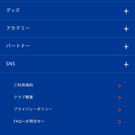
エンブレム紹介
はじめての観戦ガイド
順位表
チケット
グッズ
チケット
選手プロフィール
Revive Team
フォトギャラリー
シーズンシート
オンラインショップ
アカデミー
イベント
スタッフプロフィール
スタジアムへのアクセス
スタジアムグルメ
V-LOVERS（ファンクラブ）
2026-27ユニフォーム
メディア
育成からのお知らせ
パートナー
マスコット紹介
ヴィヴィくんの長崎おもてなしガイド
はじめての観戦ガイド
プレイヤーズスイート
店舗情報
グッズ
アカデミー
チームスケジュール
V-EXPRESS
パートナー企業一覧
SNS
（ユニフォーム入場）
ホームタウン
U-18
クラブハウス（練習場）
パートナー募集
公式Twitter
ご利用規約
アカデミー
U-15
応援メディア
法人限定 VIP BOX
ヴィヴィくんインスタグラム
クラブ概要
スクール
U-12
メディア出演情報
プライバシーポリシー
公式LINE＠
スクール
FAQ〜お問合せ〜
平和祈念活動
Youtube公式チャンネル