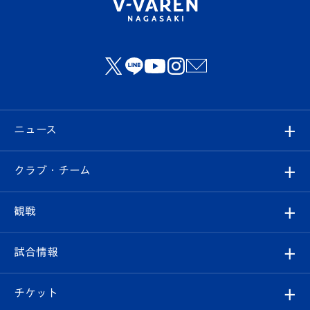
ニュース
すべて
クラブ・チーム
トップチーム
クラブプロフィール
観戦
クラブ
フィロソフィー
観戦ルール
試合情報
試合情報
クラブ概要
観戦ツアー
試合日程/結果
チケット
ファンクラブ