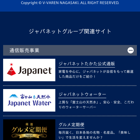
ホームタウン活動
Copyright © V-VAREN NAGASAKI. ALL RIGHT RESERVED.
ジャパネットグループ関連サイト
通信販売事業
ジャパネットたかた公式通販
家電を中心に、ジャパネットが自信をもって厳選
した商品だけをご紹介！
ジャパネットウォーター
上質な「富士山の天然水」。安心・安全、こだわ
りのウォーターサーバー
グルメ定期便
毎月届く、日本各地の名物・名産品。「美味し
い」で生活を変えませんか？