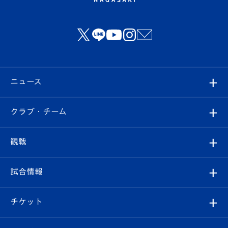
ニュース
すべて
クラブ・チーム
トップチーム
クラブプロフィール
観戦
クラブ
フィロソフィー
観戦ルール
試合情報
試合情報
クラブ概要
観戦ツアー
試合日程/結果
チケット
ファンクラブ
エンブレム紹介
はじめての観戦ガイド
順位表