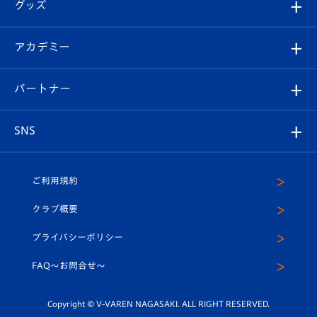
チケット
グッズ
チケット
選手プロフィール
Revive Team
フォトギャラリー
シーズンシート
オンラインショップ
アカデミー
イベント
スタッフプロフィール
スタジアムへのアクセス
スタジアムグルメ
V-LOVERS（ファンクラブ）
2026-27ユニフォーム
メディア
育成からのお知らせ
パートナー
マスコット紹介
ヴィヴィくんの長崎おもてなしガイド
はじめての観戦ガイド
プレイヤーズスイート
店舗情報
グッズ
アカデミー
チームスケジュール
V-EXPRESS
パートナー企業一覧
SNS
（ユニフォーム入場）
ホームタウン
U-18
クラブハウス（練習場）
パートナー募集
公式Twitter
ご利用規約
アカデミー
U-15
応援メディア
法人限定 VIP BOX
ヴィヴィくんインスタグラム
クラブ概要
スクール
U-12
メディア出演情報
プライバシーポリシー
公式LINE＠
スクール
FAQ〜お問合せ〜
平和祈念活動
Youtube公式チャンネル
ホームタウン活動
Copyright © V-VAREN NAGASAKI. ALL RIGHT RESERVED.