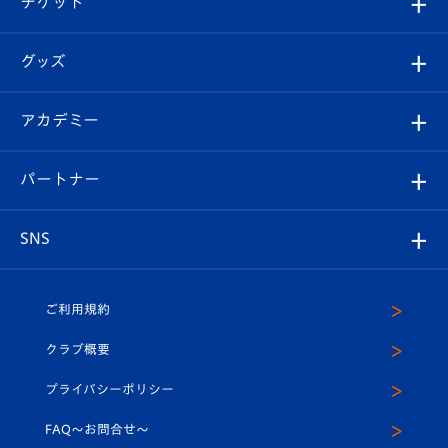
チケット
ファンクラブ
エンブレム紹介
はじめての観戦ガイド
順位表
チケット
グッズ
チケット
選手プロフィール
Revive Team
フォトギャラリー
シーズンシート
オンラインショップ
アカデミー
イベント
スタッフプロフィール
スタジアムへのアクセス
スタジアムグルメ
V-LOVERS（ファンクラブ）
2026-27ユニフォーム
メディア
育成からのお知らせ
パートナー
マスコット紹介
ヴィヴィくんの長崎おもてなしガイド
はじめての観戦ガイド
プレイヤーズスイート
店舗情報
グッズ
アカデミー
チームスケジュール
V-EXPRESS
パートナー企業一覧
SNS
（ユニフォーム入場）
ホームタウン
U-18
クラブハウス（練習場）
パートナー募集
公式Twitter
ご利用規約
アカデミー
U-15
応援メディア
法人限定 VIP BOX
ヴィヴィくんインスタグラム
クラブ概要
スクール
U-12
メディア出演情報
プライバシーポリシー
公式LINE＠
スクール
FAQ〜お問合せ〜
平和祈念活動
Youtube公式チャンネル