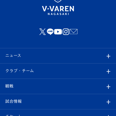
ニュース
すべて
クラブ・チーム
トップチーム
クラブプロフィール
観戦
クラブ
フィロソフィー
観戦ルール
試合情報
試合情報
クラブ概要
観戦ツアー
試合日程/結果