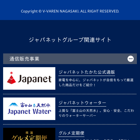
ホームタウン活動
Copyright © V-VAREN NAGASAKI. ALL RIGHT RESERVED.
ジャパネットグループ関連サイト
通信販売事業
ジャパネットたかた公式通販
家電を中心に、ジャパネットが自信をもって厳選
した商品だけをご紹介！
ジャパネットウォーター
上質な「富士山の天然水」。安心・安全、こだわ
りのウォーターサーバー
グルメ定期便